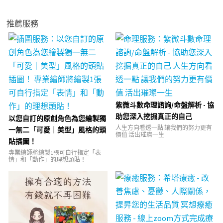
推薦服務
紫微斗數命理諮詢/命盤解析 - 協
助您深入挖掘真正的自己
以您自訂的原創角色為您繪製獨
人生方向看透一點 讓我們的努力更有
一無二「可愛｜美型」風格的頭
價值 活出璀璨一生
貼插圖！
專業繪師將繪製1張可自行指定「表
情」和「動作」的理想頭貼！