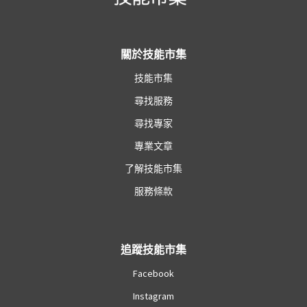
關於技能市集
技能市集
尋找服務
尋找專家
專業文章
了解技能市集
服務條款
追蹤技能市集
Facebook
Instagram