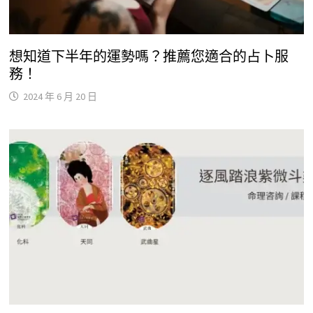
想知道下半年的運勢嗎？推薦您適合的占卜服
務！
2024 年 6 月 20 日