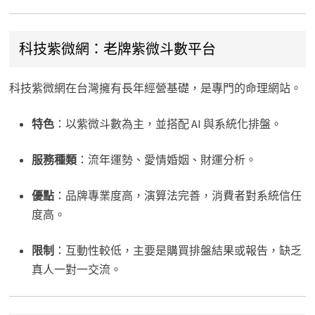
科技紫微網：老牌紫微斗數平台
科技紫微網在台灣擁有長年經營基礎，是專門的命理網站。
特色
：以紫微斗數為主，並搭配 AI 與系統化排盤。
服務種類
：流年運勢、愛情婚姻、財運分析。
優點
：品牌專業度高，演算法完善，消費者對系統信任
度高。
限制
：互動性較低，主要是購買排盤結果或報告，缺乏
真人一對一交流。