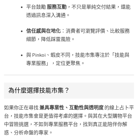
平台鼓勵
服務互動
，不只是單純交付結果，還能
透過訊息深入溝通。
信任感與在地化
：消費者可瀏覽評價、比較服務
細節，降低踩雷風險。
與 Pinkoi、蝦皮不同，技能市集專注於「技能與
專業服務」，定位更聚焦。
為什麼選擇技能市集？
如果你正在尋找
兼具專業性、互動性與透明度
的線上占卜平
台，技能市集會是更值得考慮的選擇。與其在大型購物平台
中冒險挑選，不如到專業服務平台，找到真正能陪伴你解
惑、分析命盤的專家。