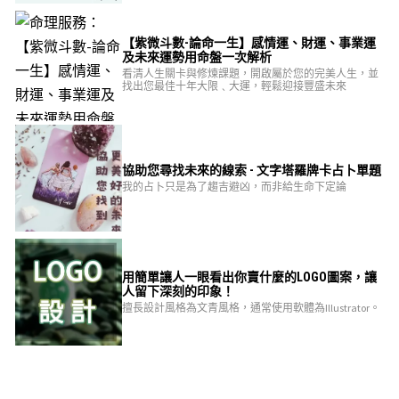
【紫微斗數-論命一生】感情運、財運、事業運
及未來運勢用命盤一次解析
看清人生關卡與修煉課題，開啟屬於您的完美人生，並
找出您最佳十年大限﹑大運，輕鬆迎接豐盛未來
協助您尋找未來的線索 - 文字塔羅牌卡占卜單題
我的占卜只是為了趨吉避凶，而非給生命下定論
用簡單讓人一眼看出你賣什麼的LOGO圖案，讓
人留下深刻的印象！
擅長設計風格為文青風格，通常使用軟體為Illustrator。