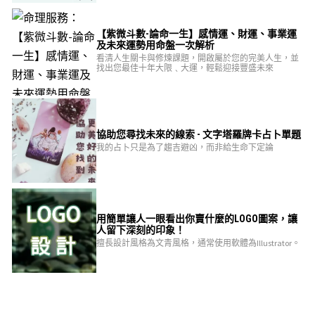
【紫微斗數-論命一生】感情運、財運、事業運
及未來運勢用命盤一次解析
看清人生關卡與修煉課題，開啟屬於您的完美人生，並
找出您最佳十年大限﹑大運，輕鬆迎接豐盛未來
協助您尋找未來的線索 - 文字塔羅牌卡占卜單題
我的占卜只是為了趨吉避凶，而非給生命下定論
用簡單讓人一眼看出你賣什麼的LOGO圖案，讓
人留下深刻的印象！
擅長設計風格為文青風格，通常使用軟體為Illustrator。