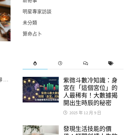
新奇事
明星專家訪談
未分類
算命占卜
 …
紫微斗數冷知識：身
宮在「這個宮位」的
人最稀有！大數據揭
開出生時辰的秘密
2025 年 12 月 9 日
發現生活技能的價