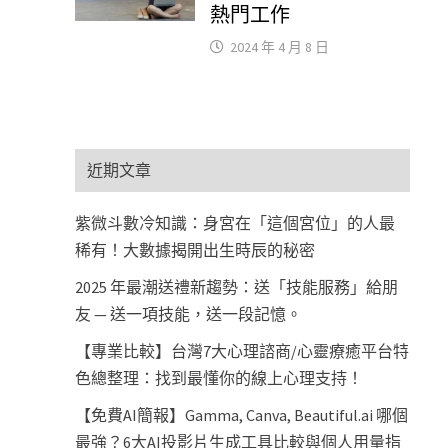
熱門工作
2024 年 4 月 8 日
近期文章
紫微斗數冷知識：身宮在「這個宮位」的人最
稀有！大數據揭開出生時辰的秘密
2025 年最潮送禮新趨勢：送「技能服務」給朋
友 — 送一項技能，送一段記憶。
【專業比較】台灣7大心理諮商/心靈療癒平台特
色總整理：找到最懂你的線上心理支持！
【免費AI簡報】Gamma, Canva, Beautiful.ai 哪個
最強？6大AI投影片生成工具比較與個人用量指