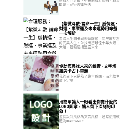
轉職方向定錨、中長期職涯規劃、職場
問題、offer選擇評估
【紫微斗數-論命一生】感情運、
財運、事業運及未來運勢用命盤
一次解析
看清人生關卡與修煉課題，開啟屬於您
的完美人生，並找出您最佳十年大限﹑
大運，輕鬆迎接豐盛未來
協助您尋找未來的線索 - 文字塔
羅牌卡占卜單題
我的占卜只是為了趨吉避凶，而非給生
命下定論
用簡單讓人一眼看出你賣什麼的
LOGO圖案，讓人留下深刻的印
象！
擅長設計風格為文青風格，通常使用軟
體為Illustrator。