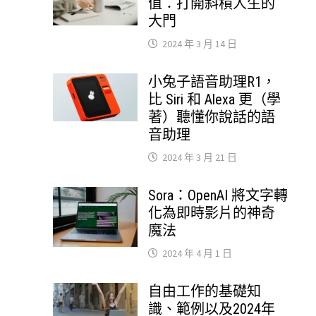
值：打開斜槓人生的
大門
2024 年 3 月 14 日
小兔子語音助理R1，
比 Siri 和 Alexa 更（學
著）聽懂你說話的語
音助理
2024 年 3 月 21 日
Sora：OpenAI 將文字轉
化為即時影片的神奇
魔法
2024 年 4 月 1 日
自由工作的基礎知
識、範例以及2024年