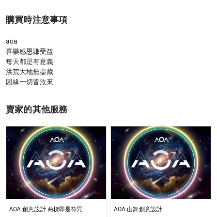
購買時注意事項
aoa

喜樂感恩謙受益

每天都是有意義

洪荒大地無盡藏

因緣一切皆汝來
賣家的其他服務
AOA 創意設計 商標即是符咒
AOA 山舞創意設計