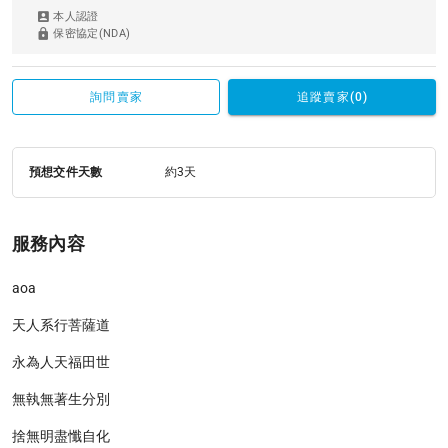
本人認證
保密協定(NDA)
詢問賣家
追蹤賣家(0)
預想交件天數
約3天
服務內容
aoa
天人系行菩薩道
永為人天福田世
無執無著生分別
捨無明盡懺自化