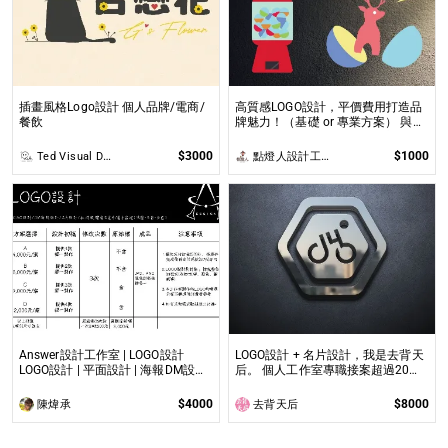
插畫風格Logo設計 個人品牌/電商/
高質感LOGO設計，平價費用打造品
餐飲
牌魅力！（基礎 or 專業方案） 與大
企業多次合作經驗的專業設計師為您
服務
$3000
$1000
Ted Visual Design
點燈人設計工作室
Answer設計工作室 | LOGO設計
LOGO設計 + 名片設計，我是去背天
LOGO設計 | 平面設計 | 海報DM設計
后。 個人工作室專職接案超過20年
| 名片設計
的去背天后，會盡力為你服務
$4000
$8000
陳煒承
去背天后