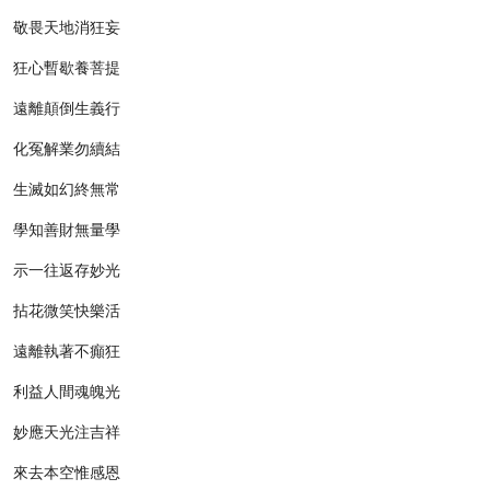
敬畏天地消狂妄
狂心暫歇養菩提
遠離顛倒生義行
化冤解業勿續結
生滅如幻終無常
學知善財無量學
示一往返存妙光
拈花微笑快樂活
遠離執著不癲狂
利益人間魂魄光
妙應天光注吉祥
來去本空惟感恩