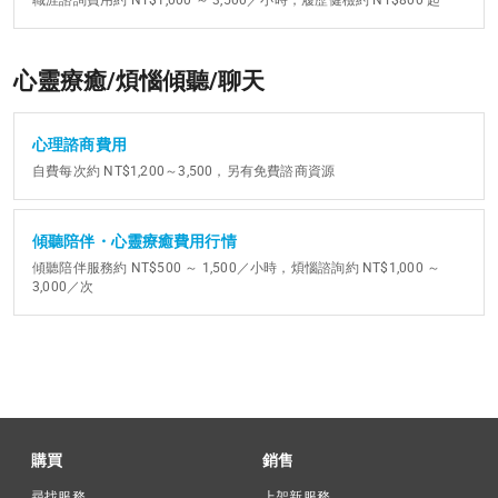
職涯諮詢費用約 NT$1,000 ～ 3,500／小時，履歷健檢約 NT$800 起
心靈療癒/煩惱傾聽/聊天
心理諮商費用
自費每次約 NT$1,200～3,500，另有免費諮商資源
傾聽陪伴・心靈療癒費用行情
傾聽陪伴服務約 NT$500 ～ 1,500／小時，煩惱諮詢約 NT$1,000 ～
3,000／次
購買
銷售
尋找服務
上架新服務