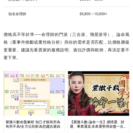
知名命理師
$6,800～10,000+
價格高不等於準——命理師的門派（三合派、飛星派等）、論命風
格（重事件推斷或重性格分析）與你的需求是否匹配，比價格層級
更重要。建議先看賣家的服務說明、過往評價與範例，再決定要不
要下單。
紫微斗數命盤解析 知己才能有所為
【紫微斗數-論命一生】感情運、財
有所不為!全方位剖析為您趨吉避凶
運、事業運及未來運勢用命盤一次解
析 看清人生關卡與修煉課題，開啟