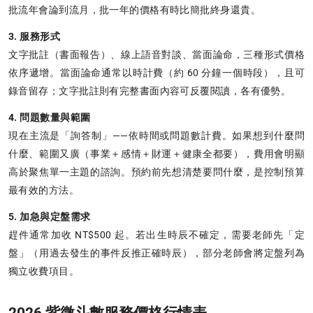
批流年會論到流月，批一年的價格有時比簡批終身還貴。
3. 服務形式
文字批註（書面報告）、線上語音對談、當面論命，三種形式價格
依序遞增。當面論命通常以時計費（約 60 分鐘一個時段），且可
錄音留存；文字批註則有完整書面內容可反覆閱讀，各有優勢。
4. 問題數量與範圍
現在主流是「詢答制」——依時間或問題數計費。如果想到什麼問
什麼、範圍又廣（事業＋感情＋財運＋健康全都要），費用會明顯
高於聚焦單一主題的諮詢。預約前先想清楚要問什麼，是控制預算
最有效的方法。
5. 加急與定盤需求
趕件通常加收 NT$500 起。若出生時辰不確定，需要老師先「定
盤」（用過去發生的事件反推正確時辰），部分老師會將定盤列為
獨立收費項目。