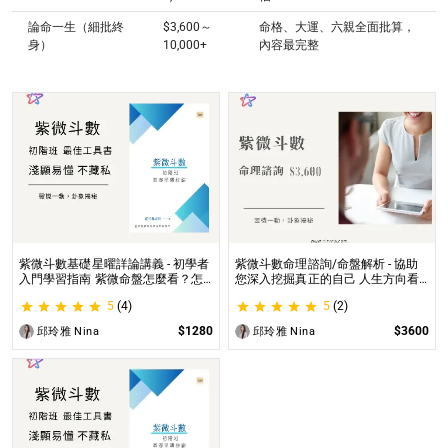
論命一生（細批終
$3,600～
命格、大運、六親全面批算，
身）
10,000+
內容最完整
紫微斗數基礎星曜詳論講義 - 初學者
紫微斗數命理諮詢/命盤解析 - 協助
入門學習指南 紫微命盤怎麼看？怎
您深入挖掘真正的自己 人生方向看
麼知道自己的命宮？初學者自學最佳
透一點 讓我們的努力更有價值 活出
5
(4)
5
(2)
工具書，淺顯易懂不藏私！
璀璨一生
$1280
$3600
邱玲雅 Nina
邱玲雅 Nina