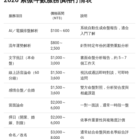
2026 紫微斗數服務價格行情表
價格區間
服務項目
說明
（NT$）
系統自動生成命盤報告，適合
AI／電腦排盤解析
$100～600
入門了解
$800～
流年運勢解析
針對特定年份的運勢重點分析
2,500
文字批註（本命
$1,000～
書面命盤分析報告，約 5～7
盤）
3,000
個工作天
線上語音論命（60
$1,500～
視訊或通話即時對談，可即時
分鐘）
3,600
追問
$1,500～
雙方命盤對照，分析契合度與
感情合盤／合婚
3,600
相處課題
$2,000～
當面論命
一對一面談，通常一時段一盤
6,000
擇日（開業、婚
$2,000～
依事件重要性與複雜度計價
嫁、剖腹）
6,000
$3,000～
通常結合命盤與姓名學綜合評
命名／改名
8,000
估