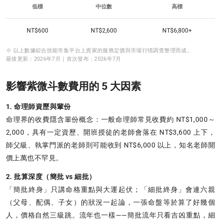
低標
中位數
高標
NT$600
NT$2,600
NT$6,800+
※ 以上數據綜合技能市集平台上賣家的服務定價與市場行情調查整理而成。
最後更新：2026年7月｜首次發布：2026年7月
影響紫微斗數費用的 5 大因素
1. 命理師資歷與輩份
命理界的收費隱含輩份概念：一般命理師常見收費約 NT$1,000～
2,000，具有一定資歷、開班授徒的老師會落在 NT$3,600 上下，
師父級、執掌門派的老師則可能收到 NT$6,000 以上，知名老師開
價上萬也不罕見。
2. 批算深度（簡批 vs 細批）
「簡批終身」只講命格重點與大運起伏；「細批終身」會連六親
（父母、配偶、子女）的狀況一起論，一張命盤等於算了好幾個
人，價格自然三級跳。流年也一樣——簡批流年只看吉凶重點，細