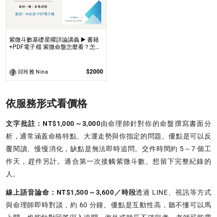
紫微斗數基礎星曜詳論講義 ▶️ 書籍
+PDF電子檔 紫微命盤怎麼看？怎麼
知道自己的命宮？初學者自學最佳工
具書，淺顯易懂不藏私！
$2000
邱玲雅 Nina
依服務形式看價格
文字批註：NT$1,000～3,000
由命理師針對你的命盤撰寫書面分
析，通常涵蓋命格特點、大運走勢與你指定的問題。優點是可以反
覆閱讀、慢慢消化，缺點是無法即時追問。交件時間約 5～7 個工
作天，趕件另計。適合第一次接觸紫微斗數、想留下完整紀錄的
人。
線上語音論命：NT$1,500～3,600／時段
透過 LINE、視訊等方式
與命理師即時對談，約 60 分鐘。優點是互動性高，聽不懂可以馬