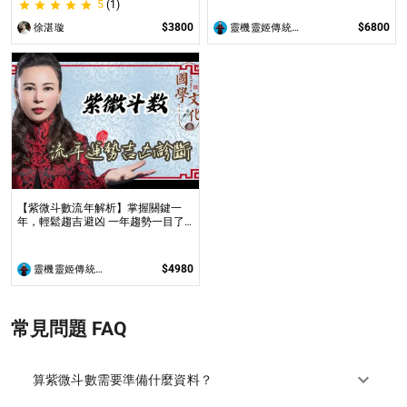
5
(1)
屬於您的完美人生，並找出您最佳十
年大限﹑大運，輕鬆迎接豐盛未來
$3800
$6800
徐湛璇
靈機靈姬傳統文化學院
【紫微斗數流年解析】掌握關鍵一
年，輕鬆趨吉避凶 一年趨勢一目了
然，助您避開風險，抓住成功機會
$4980
靈機靈姬傳統文化學院
常見問題 FAQ
算紫微斗數需要準備什麼資料？