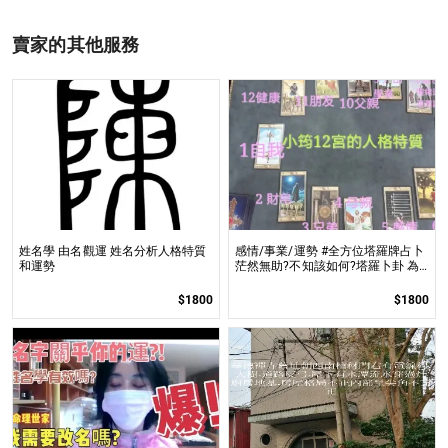
賣家的其他服務
姓名學 由名觀運 姓名分析人格特質
感情/事業/運勢 #全方位塔羅牌占卜
和運勢
茫然無助?不知該如何?塔羅卜卦 為
您排憂解困 趨吉避凶!
$1800
$1800