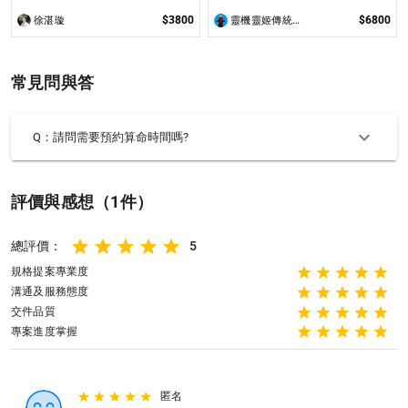
析 看清人生關卡與修煉課題，開啟
屬於您的完美人生，並找出您最佳十
$3800
$6800
徐湛璇
靈機靈姬傳統文化學院
年大限﹑大運，輕鬆迎接豐盛未來
常見問與答
Q：請問需要預約算命時間嗎?
評價與感想（1件）
總評價：
5
規格提案專業度
溝通及服務態度
交件品質
專案進度掌握
匿名