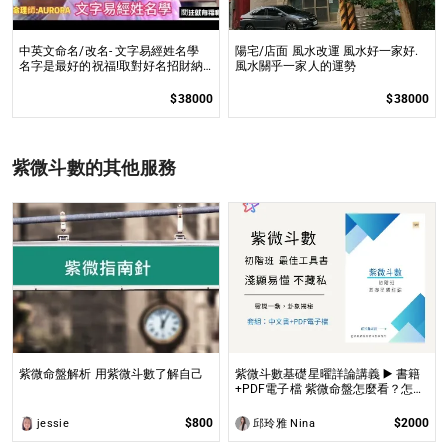
中英文命名/改名- 文字易經姓名學
陽宅/店面 風水改運 風水好一家好.
名字是最好的祝福!取對好名招財納
風水關乎一家人的運勢
福,趨吉避凶
$38000
$38000
紫微斗數的其他服務
紫微命盤解析 用紫微斗數了解自己
紫微斗數基礎星曜詳論講義 ▶️ 書籍
+PDF電子檔 紫微命盤怎麼看？怎麼
知道自己的命宮？初學者自學最佳工
具書，淺顯易懂不藏私！
$800
$2000
jessie
邱玲雅 Nina