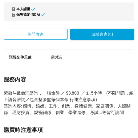
本人認證
保密協定(NDA)
詢問賣家
追蹤賣家(0)
預想交件天數
需討論
服務內容
紫微斗數命理諮詢，一張命盤 ／ $3,800  ／１.5小時　(不限問題，線
上語音諮詢／包含整張盤每個本命.行運注意事項)

諮詢內容: 感情、婚姻、工作、創業、身體健康、家庭關係、人際關
係、理財投資、親密關係、創業、學業進修、考試...等皆可詢問！
購買時注意事項