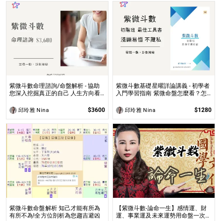
紫微斗數命理諮詢/命盤解析 - 協助
紫微斗數基礎星曜詳論講義 - 初學者
您深入挖掘真正的自己 人生方向看
入門學習指南 紫微命盤怎麼看？怎
透一點 讓我們的努力更有價值 活出
麼知道自己的命宮？初學者自學最佳
璀璨一生
工具書，淺顯易懂不藏私！
$3600
$1280
邱玲雅 Nina
邱玲雅 Nina
紫微斗數命盤解析 知己才能有所為
【紫微斗數-論命一生】感情運、財
有所不為!全方位剖析為您趨吉避凶
運、事業運及未來運勢用命盤一次解