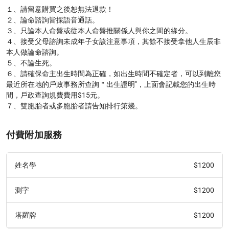
１、請留意購買之後恕無法退款！

２、論命諮詢皆採語音通話。

３、只論本人命盤或從本人命盤推關係人與你之間的緣分。

４、接受父母諮詢未成年子女該注意事項，其餘不接受拿他人生辰非
本人做論命諮詢。

５、不論生死。

６、請確保命主出生時間為正確，如出生時間不確定者，可以到離您
最近所在地的戶政事務所查詢＂出生證明"，上面會記載您的出生時
間，戶政查詢規費費用$15元。

７、雙胞胎者或多胞胎者請告知排行第幾。
付費附加服務
$1200
姓名學
$1200
測字
$1200
塔羅牌