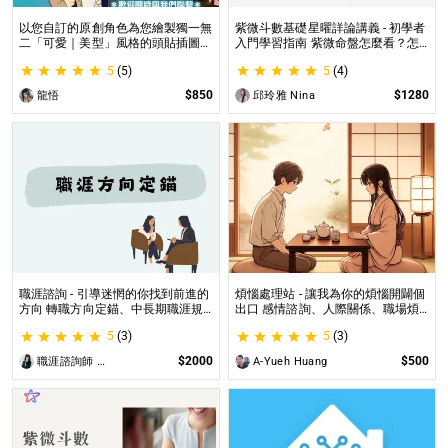
以您自訂的原創角色為您繪製獨一無
紫微斗數基礎星曜詳論講義 - 初學者
二「可愛｜美型」風格的頭貼插圖！
入門學習指南 紫微命盤怎麼看？怎
專業繪師將繪製1張可自行指定「表
麼知道自己的命宮？初學者自學最佳
5
(5)
5
(4)
情」和「動作」的理想頭貼！
工具書，淺顯易懂不藏私！
$850
$1280
龍悟
邱玲雅 Nina
職涯諮詢 - 引導迷惘的你找到前進的
煩惱處理站 - 讓我為你的煩惱開闢個
方向 轉職方向定錨、中長期職涯規
出口 感情諮詢、人際關係、職場煩
劃、職場問題、offer選擇評估
惱、內心的煩惱各方面都可以談
5
(3)
5
(3)
$2000
$500
職涯諮詢師 阿紫
A-Yueh Huang