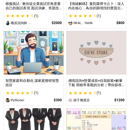
模擬面試 - 教你從企業面試官角度看
【情緒解碼】曼陀羅禪卡占卜：深入
自己的面試表現 面試演練、答題技
內在核心，為你的困境找到實質出口
巧教學、目標職缺討論
不只占卜，更解決問題｜曼陀羅禪卡
5
(1)
5
(1)
情緒解析，打破人生卡關循環
$2000
$800
職涯諮詢師 阿紫
IWAL．HANI
智慧家庭和自動化 讓家庭變得智慧
感情諮詢×戀愛成長×自我探索×解暈
炫目
下船 用精準客觀的分析｜帶你探尋
自我｜給予最真實的建議
5
(1)
5
(1)
$300
$1200
Pythoner
篩子雜貨店