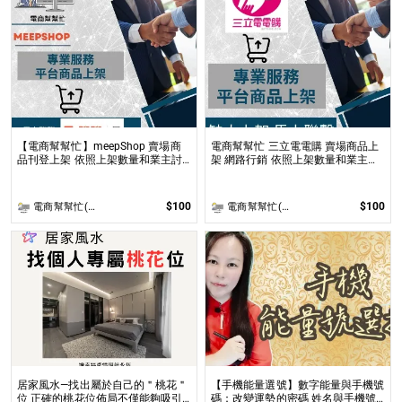
【電商幫幫忙】meepShop 賣場商
電商幫幫忙 三立電電購 賣場商品上
品刊登上架 依照上架數量和業主討
架 網路行銷 依照上架數量和業主討
論後報價 無提供圖片製作
論後報價 無提供圖片製作
$100
$100
電商幫幫忙(電商平台代營運/電商上架/運營策略/網路行銷)
電商幫幫忙(電商平台代營運/電商上架/運營策略/網路行銷)
居家風水—找出屬於自己的＂桃花＂
【手機能量選號】數字能量與手機號
位 正確的桃花位佈局不僅能夠吸引
碼：改變運勢的密碼 姓名與手機號