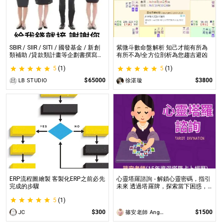
SBIR / SIIR / SITI / 國發基金 / 新創
紫微斗數命盤解析 知己才能有所為
類補助 /貸款類計畫等企劃書撰寫
有所不為!全方位剖析為您趨吉避凶
SBIR / SIIR / SITI / 國發基金 / 新創
5
(1)
5
(1)
類補助 /貸款類計畫等企劃書撰寫
$65000
$3800
LB STUDIO
徐湛璇
ERP流程圖繪製 客製化ERP之前必先
心靈塔羅諮詢 - 解鎖心靈密碼，指引
完成的步驟
未來 透過塔羅牌，探索當下困惑，
預見未來方向，讓塔羅牌為你揭開人
5
(1)
生的答案與無限可能！
$300
$1500
JC
篠安老師 Angel Yang