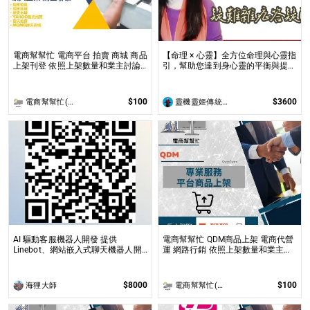
電商幫幫忙 電商平台 拍賣 商城 商品
【命理 × 心靈】全方位命理與心靈指
上架刊登 依照上架數量和業主討論
引，幫助您達到身心靈的平衡與提升
後報價 無提供圖片製作
問事 命理心靈諮詢服務不僅限於命
理解讀，還涉及心理、靈性的整合
$100
$3600
電商幫幫忙(電商平台代營運/電商上架/運營策略/網路行銷)
靈機靈姬傳統文化學院
AI 驅動客服機器人開發 提供
電商幫幫忙 QDM商品上架 電商代營
Linebot、網站嵌入式聊天機器人開
運 網路行銷 依照上架數量和業主討
發，適合提升業務效率與用戶互動
論後報價 無提供圖片製作
$8000
$100
海狸大師
電商幫幫忙(電商平台代營運/電商上架/運營策略/網路行銷)