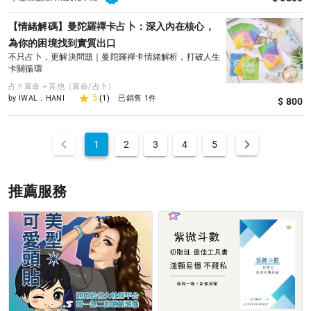
【情緒解碼】曼陀羅禪卡占卜：深入內在核心，
為你的困境找到實質出口
不只占卜，更解決問題｜曼陀羅禪卡情緒解析，打破人生
卡關循環
占卜算命 > 其他（算命/占卜）
5
(1)
by IWAL．HANI
已銷售 1件
$ 800
1
2
3
4
5
推薦服務