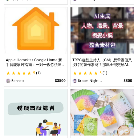
Apple Homekit / Google Home 新
TRPG遊戲主持人（GM）想帶團但又
手智能家居指南：一對一教你快速入
沒時間製作素材？那就全部交給AI來
門 從生態系選擇到設備挑選，專家
處理吧！ 這是為使用CCFOLIA的
5
(1)
5
(1)
在線解答，輕鬆打造理想的智慧生活
TRPG主持人（GM）們所開設的項
目，主要是為了讓主持人能少準備一
$3500
$300
Bennett
Dream Night Butterfly
些東西。