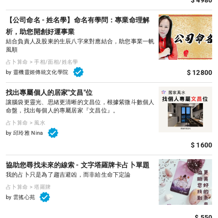
$ 4980
【公司命名 - 姓名學】命名有學問：專業命理解
析，助您開創好運事業
結合負責人及股東的生辰八字來對應結合，助您事業一帆
風順
占卜算命 > 手相/面相/姓名學
$ 12800
by 靈機靈姬傳統文化學院
找出專屬個人的居家"文昌"位
讓腦袋更靈光、思緒更清晰的文昌位，根據紫微斗數個人
命盤，找出每個人的專屬居家『文昌位』。
占卜算命 > 風水
by 邱玲雅 Nina
$ 1600
協助您尋找未來的線索 - 文字塔羅牌卡占卜單題
我的占卜只是為了趨吉避凶，而非給生命下定論
占卜算命 > 塔羅牌
by 雲搖心苑
$ 550