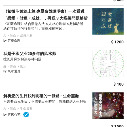
《紫微斗數線上算 專屬命盤說明書》一次看透
「戀愛・財運・成就」，再送 3 大客製問題解析
《芷薇命理》結合紫微古法 × 人格心理學 × 數據驗證──
給你可執行的行動指引，而非模糊吉凶。
占卜算命 > 紫微斗數
by 芷薇命理
$ 1200
我是子承父业20多年的风水师
擅长用风水解决各种问题
占卜算命 > 風水
by 风水通灵
$ 100
解析您的生日找到明確的一條路 - 生命靈數
只需要西元生日，不需要出生時間，就能得到人生解析
占卜算命 > 生命靈數
by 雲搖心苑
$ 1500