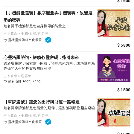
$ 1600
【手機能量選號】數字能量與手機號碼：改變運
勢的密碼
姓名與手機號都是您自身攜帶的能量之一
占卜算命 > 手相/面相/姓名學
by 靈機靈姬傳統文化學院
$ 5800
心靈塔羅諮詢 - 解鎖心靈密碼，指引未來
透過塔羅牌，探索當下困惑，預見未來方向，讓塔羅牌為
你揭開人生的答案與無限可能！
占卜算命 > 塔羅牌
by 篠安老師 Angel Yang
$ 1500
【車牌選號】讓您的出行與財運一路暢通
姓名與車牌號都是您能量的延伸，選對號碼助您趨吉避凶
占卜算命 > 手相/面相/姓名學
by 靈機靈姬傳統文化學院