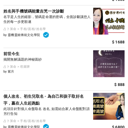
姓名與手機號碼能量吉兇一次診斷
名字是人生的縮影，號碼是命運的密碼，全面診斷讓您人
生的每一步更順遂
占卜算命 > 手相/面相/姓名學
by 靈機靈姬傳統文化學院
$ 1688
前世今生
揭開無解議題的神秘面紗
占卜算命 > 塔羅牌
by 紫月
$ 888
個人改名、初生兒取名 - 為自己和孩子取好名
字，贏在人生起跑點
此項目針對個人命盤取名 改名, 如需結合家人命盤配對請
另行告知
占卜算命 > 手相/面相/姓名學
$ 6800
by 靈機靈姬傳統文化學院