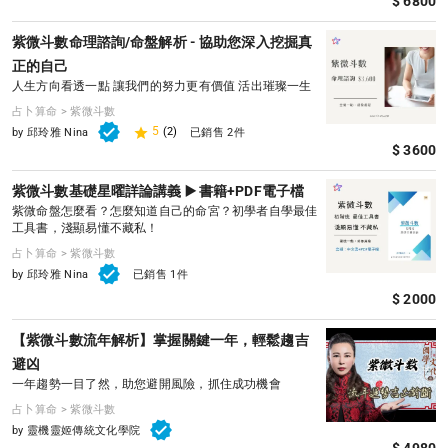
$ 6800
紫微斗數命理諮詢/命盤解析 - 協助您深入挖掘真
正的自己
人生方向看透一點 讓我們的努力更有價值 活出璀璨一生
占卜算命 > 紫微斗數
5
(2)
by 邱玲雅 Nina
已銷售 2件
$ 3600
紫微斗數基礎星曜詳論講義 ▶️ 書籍+PDF電子檔
紫微命盤怎麼看？怎麼知道自己的命宮？初學者自學最佳
工具書，淺顯易懂不藏私！
占卜算命 > 紫微斗數
by 邱玲雅 Nina
已銷售 1件
$ 2000
【紫微斗數流年解析】掌握關鍵一年，輕鬆趨吉
避凶
一年趨勢一目了然，助您避開風險，抓住成功機會
占卜算命 > 紫微斗數
by 靈機靈姬傳統文化學院