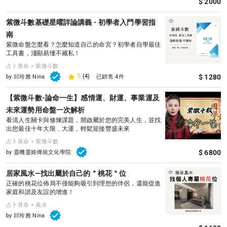
$ 2000
紫微斗數基礎星曜詳論講義 - 初學者入門學習指
南
紫微命盤怎麼看？怎麼知道自己的命宮？初學者自學最佳
工具書，淺顯易懂不藏私！
占卜算命 > 紫微斗數
5
$ 1280
(4)
by 邱玲雅 Nina
已銷售 4件
【紫微斗數-論命一生】感情運、財運、事業運及
未來運勢用命盤一次解析
看清人生關卡與修煉課題，開啟屬於您的完美人生，並找
出您最佳十年大限﹑大運，輕鬆迎接豐盛未來
占卜算命 > 紫微斗數
$ 6800
by 靈機靈姬傳統文化學院
居家風水—找出屬於自己的＂桃花＂位
正確的桃花位佈局不僅能夠吸引到理想的伴侶，還能促進
家庭和諧及友誼的增進！
占卜算命 > 風水
by 邱玲雅 Nina