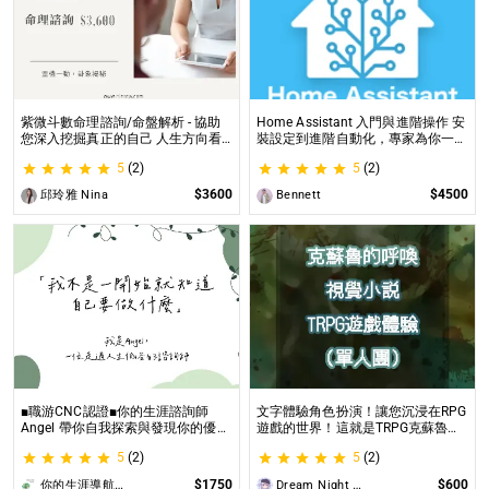
紫微斗數命理諮詢/命盤解析 - 協助
Home Assistant 入門與進階操作 安
您深入挖掘真正的自己 人生方向看
裝設定到進階自動化，專家為你一對
透一點 讓我們的努力更有價值 活出
一解答，打造專屬的智能家居
5
(2)
5
(2)
璀璨一生
$3600
$4500
邱玲雅 Nina
Bennett
■職游CNC認證■你的生涯諮詢師
文字體驗角色扮演！讓您沉浸在RPG
Angel 帶你自我探索與發現你的優勢
遊戲的世界！這就是TRPG克蘇魯的
|生涯探索&職涯諮詢 | 🌳心理所碩士
呼喚（單人團）！ 這是一個為想體
5
(2)
5
(2)
生涯諮詢師 Angel 為你服務😊
驗桌上型角色扮演遊戲（TRPG）的
玩家所開設的體驗項目。
$1750
$600
你的生涯導航諮詢師Angel
Dream Night Butterfly