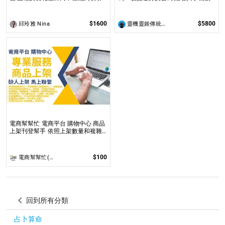
到理想的伴侶，還能促進家庭和諧及
都是您自身攜帶的能量之一
友誼的增進！
$1600
$5800
邱玲雅 Nina
靈機靈姬傳統文化學院
電商幫幫忙 電商平台 購物中心 商品
上架刊登幫手 依照上架數量和複雜
度
$100
電商幫幫忙(電商平台代營運/電商上架/運營策略/網路行銷)
回到所有分類
占卜算命