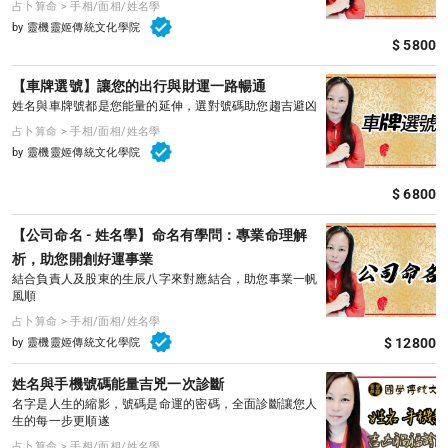
占卜算命 > 手相/面相/姓名學
by 靈機靈姬傳統文化學院
$ 5800
【車牌選號】讓您的出行與財運一路暢通
姓名與車牌號都是您能量的延伸，選對號碼助您趨吉避凶
占卜算命 > 手相/面相/姓名學
by 靈機靈姬傳統文化學院
$ 6800
【公司命名 - 姓名學】命名有學問：專業命理解
析，助您開創好運事業
結合負責人及股東的生辰八字來對應結合，助您事業一帆
風順
占卜算命 > 手相/面相/姓名學
$ 12800
by 靈機靈姬傳統文化學院
姓名與手機號碼能量吉兇一次診斷
名字是人生的縮影，號碼是命運的密碼，全面診斷讓您人
生的每一步更順遂
占卜算命 > 手相/面相/姓名學