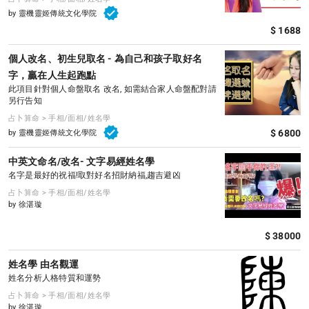
by 靈機靈姬傳統文化學院
$ 1688
個人改名、初生兒取名 - 為自己和孩子取好名
字，贏在人生起跑點
此項目針對個人命盤取名 改名, 如需結合家人命盤配對請
另行告知
占卜算命 > 手相/面相/姓名學
$ 6800
by 靈機靈姬傳統文化學院
中英文命名/改名- 文字易經姓名學
名字是最好的祝福!取對好名招財納福,趨吉避凶
占卜算命 > 手相/面相/姓名學
by 徐湛璇
$ 38000
姓名學 由名觀運
姓名分析人格特質和運勢
占卜算命 > 手相/面相/姓名學
by 徐湛璇