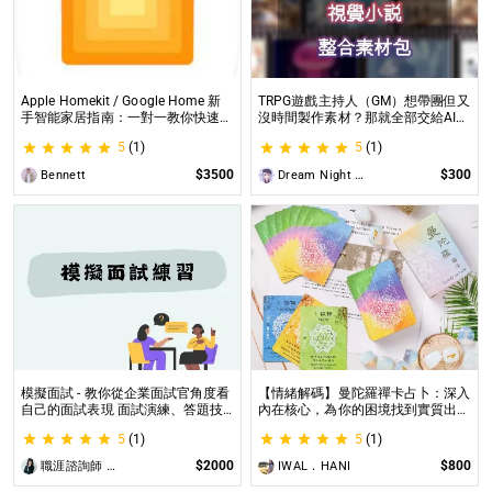
Apple Homekit / Google Home 新
TRPG遊戲主持人（GM）想帶團但又
手智能家居指南：一對一教你快速入
沒時間製作素材？那就全部交給AI來
門 從生態系選擇到設備挑選，專家
處理吧！ 這是為使用CCFOLIA的
5
(1)
5
(1)
在線解答，輕鬆打造理想的智慧生活
TRPG主持人（GM）們所開設的項
目，主要是為了讓主持人能少準備一
$3500
$300
Bennett
Dream Night Butterfly
些東西。
模擬面試 - 教你從企業面試官角度看
【情緒解碼】曼陀羅禪卡占卜：深入
自己的面試表現 面試演練、答題技
內在核心，為你的困境找到實質出口
巧教學、目標職缺討論
不只占卜，更解決問題｜曼陀羅禪卡
5
(1)
5
(1)
情緒解析，打破人生卡關循環
$2000
$800
職涯諮詢師 阿紫
IWAL．HANI