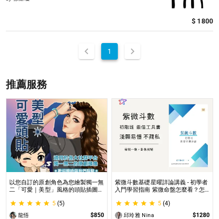
$ 1800
1
推薦服務
以您自訂的原創角色為您繪製獨一無
紫微斗數基礎星曜詳論講義 - 初學者
二「可愛｜美型」風格的頭貼插圖！
入門學習指南 紫微命盤怎麼看？怎
專業繪師將繪製1張可自行指定「表
麼知道自己的命宮？初學者自學最佳
5
(5)
5
(4)
情」和「動作」的理想頭貼！
工具書，淺顯易懂不藏私！
$850
$1280
龍悟
邱玲雅 Nina