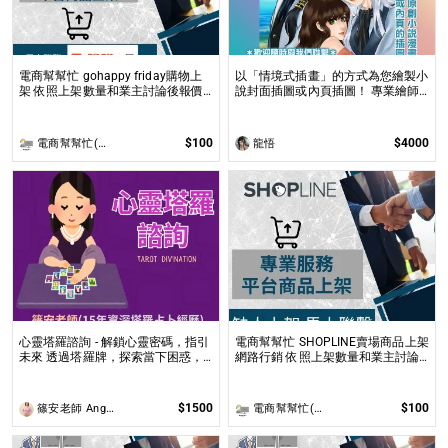
電商幫幫忙 gohappy friday購物上
以「情境式插畫」的方式為您繪製小
架 依照上架數量和業主討論後報價
說封面插圖或內頁插圖！ 專業繪師
無提供圖片製作
以「美型畫風」和「輕厚塗畫法」繪
製小說、漫畫封面或彩色內頁插圖！
$100
$4000
電商幫幫忙(電商平台代營運/電商上架/運營策略/網路行銷)
龍悟
心靈塔羅諮詢 - 解鎖心靈密碼，指引
電商幫幫忙 SHOPLINE賣場商品上架
未來 透過塔羅牌，探索當下困惑，
網路行銷 依照上架數量和業主討論
預見未來方向，讓塔羅牌為你揭開人
後報價 無提供圖片製作
生的答案與無限可能！
$1500
$100
篠安老師 Angel Yang
電商幫幫忙(電商平台代營運/電商上架/運營策略/網路行銷)