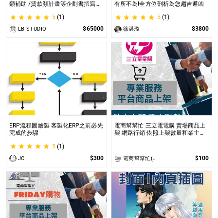
類補助 /貸款類計畫等企劃書撰寫
有所不為!全方位剖析為您趨吉避凶
SBIR / SIIR / SITI / 國發基金 / 新創
5
(1)
5
(1)
類補助 /貸款類計畫等企劃書撰寫
$65000
$3800
LB STUDIO
徐湛璇
ERP流程圖繪製 客製化ERP之前必先
電商幫幫忙 三立電電購 賣場商品上
完成的步驟
架 網路行銷 依照上架數量和業主討
論後報價 無提供圖片製作
5
(1)
$300
$100
JC
電商幫幫忙(電商平台代營運/電商上架/運營策略/網路行銷)