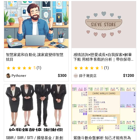
智慧家庭和自動化 讓家庭變得智慧
感情諮詢×戀愛成長×自我探索×解暈
炫目
下船 用精準客觀的分析｜帶你探尋
自我｜給予最真實的建議
5
(1)
5
(1)
$300
$1200
Pythoner
篩子雜貨店
SBIR / SIIR / SITI / 國發基金 / 新創
紫微斗數命盤解析 知己才能有所為