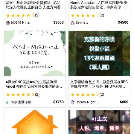
紫微斗數命理諮詢/命盤解析 - 協助
Home Assistant 入門與進階操作 安
您深入挖掘真正的自己 人生方向看
裝設定到進階自動化，專家為你一對
透一點 讓我們的努力更有價值 活出
一解答，打造專屬的智能家居
5
(2)
5
(2)
璀璨一生
$3600
$4500
邱玲雅 Nina
Bennett
■職游CNC認證■你的生涯諮詢師
文字體驗角色扮演！讓您沉浸在RPG
Angel 帶你自我探索與發現你的優勢
遊戲的世界！這就是TRPG克蘇魯的
|生涯探索&職涯諮詢 | 🌳心理所碩士
呼喚（單人團）！ 這是一個為想體
5
(2)
5
(2)
生涯諮詢師 Angel 為你服務😊
驗桌上型角色扮演遊戲（TRPG）的
玩家所開設的體驗項目。
$1750
$600
你的生涯導航諮詢師Angel
Dream Night Butterfly