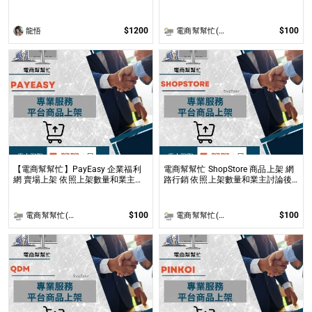
依您的照片繪製1張 ✴Q版✴的「2／
無提供圖片製作
2.5／3／4 頭身」似顏繪插圖！
$1200
$100
龍悟
電商幫幫忙(電商平台代營運/電商上架/運營策略/網路行銷)
【電商幫幫忙】PayEasy 企業福利
電商幫幫忙 ShopStore 商品上架 網
網 賣場上架 依照上架數量和業主討
路行銷 依照上架數量和業主討論後
論後報價 無提供圖片製作
報價 無提供圖片製作
$100
$100
電商幫幫忙(電商平台代營運/電商上架/運營策略/網路行銷)
電商幫幫忙(電商平台代營運/電商上架/運營策略/網路行銷)