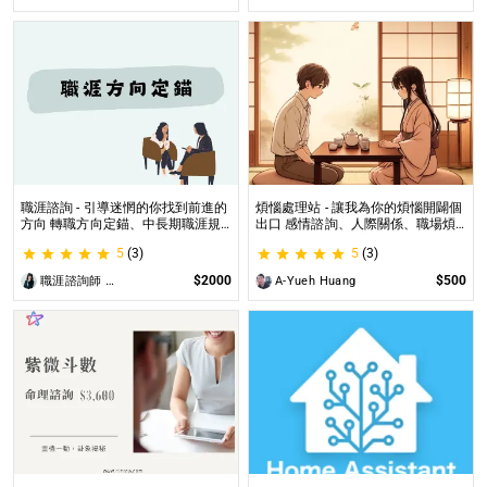
職涯諮詢 - 引導迷惘的你找到前進的
煩惱處理站 - 讓我為你的煩惱開闢個
方向 轉職方向定錨、中長期職涯規
出口 感情諮詢、人際關係、職場煩
劃、職場問題、offer選擇評估
惱、內心的煩惱各方面都可以談
5
(3)
5
(3)
$2000
$500
職涯諮詢師 阿紫
A-Yueh Huang