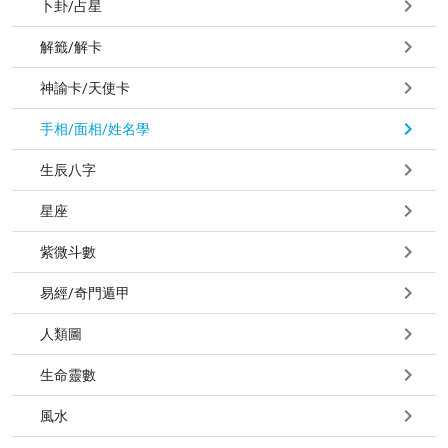
卜卦/占星
解籤/解卡
神諭卡/天使卡
手相/面相/姓名學
生辰八字
星座
紫微斗數
易經/奇門遁甲
人類圖
生命靈數
風水