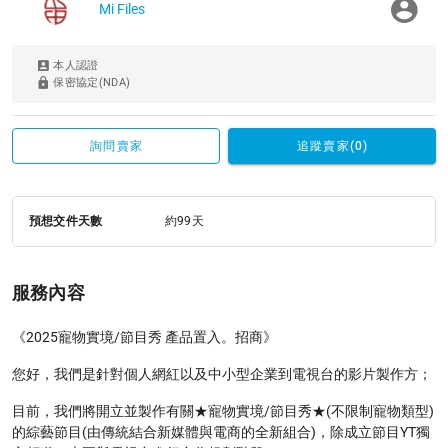
Mi Files
本人認證
保密協定(NDA)
詢問賣家
追蹤賣家(0)
預想交件天數
約99天
服務內容
《2025寵物實境/節目秀 產品置入。招商》
您好，我們是針對個人網紅以及中小型企業到電視台的影片製作方；
目前，我們將開立並製作有關★寵物實境/節目秀★(不限制寵物類型)
的綜藝節目(由傳統結合新媒體與電商的全新組合)，除成立節目YT獨