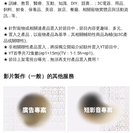
★ 訓練、教育、醫療、互動、知識、DIY、競賽...；3C電器、用品、
飼料、鮮食、保養品、美容、旅店、餐廳、相關寵物實體店與活動資
訊...等。

★ 針對寵物或相關連產品置入於節目中，節目內容更趣味、多元。

★ 置入之產品，以寵物產品為基準，其相關輔助性商品為輔(如3C產
品或關聯性)。

★ 非相關聯性產品置入，將採獨立開箱介紹額外置入YT節目中。

★ YT首季共72集數(ep1=15m)(TV：1-1.5h=ep1)。

★ 節目上架電視台曝光，無須再支付產品置入費用！
影片製作（一般）的其他服務