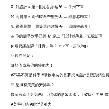
🎯 好設計 = 第一眼心跳加速💗 → 手滑下單！
🎯 高質感 = 刷卡時自帶聖光🌟 → 罪惡感歸零！
🎯 視覺暴擊 = 買爆還想炫耀📢 → 回購率飆升！
⚠️ 你的競爭對手已經 👗 穿上「設計感戰袍」狂吸訂單
你還要讓品牌「裸奔」嗎？ 🏃♂️🍑（捂眼ing）
✨ 現在開始：
讓顏值成為你的鈔能力！
#不美不買是科學 #購物車裝的是夢想 #設計是隱形銷售員
💬 想擁有美美的安排嗎？
快留言給 #安安設計，讓你的形象水水，上架吸引力🌺 快找 
#美學行銷 #經營吸引力