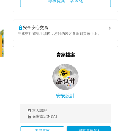
尋求提案、客製化
安全安心交易
完成交件確認手續後，您付的錢才會匯到賣家手上。
賣家檔案
安安設計
本人認證
保密協定(NDA)
詢問賣家
追蹤賣家(0)