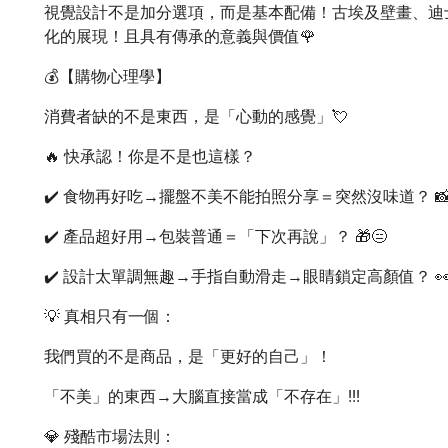
視覺設計不是加分選項，而是基本配備！古埃及壁畫、迪
化的展現！且具有傳承的意義與價值🌹
💰【購物心理學】
消費者缺的不是東西，是「心動的感覺」💘
🔥 快承認！你是不是也這樣？
✔️ 食物再好吃→擺盤不美不能拍照分享＝突然沒味道？ 📸
✔️ 產品超好用→包裝普通＝「下次再說」？ 🎁😑
✔️ 設計太單調無趣→手指自動滑走→眼睛鎖定高顏值？ 
💡 真相只有一個：
我們買的不是商品，是「更好的自己」！
「不美」的東西→大腦直接當成「不存在」!!!
💎 殘酷市場法則：