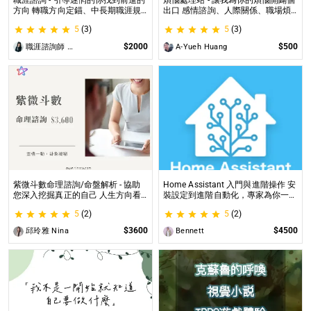
職涯諮詢 - 引導迷惘的你找到前進的
煩惱處理站 - 讓我為你的煩惱開闢個
方向 轉職方向定錨、中長期職涯規
出口 感情諮詢、人際關係、職場煩
劃、職場問題、offer選擇評估
惱、內心的煩惱各方面都可以談
5
(3)
5
(3)
$2000
$500
職涯諮詢師 阿紫
A-Yueh Huang
紫微斗數命理諮詢/命盤解析 - 協助
Home Assistant 入門與進階操作 安
您深入挖掘真正的自己 人生方向看
裝設定到進階自動化，專家為你一對
透一點 讓我們的努力更有價值 活出
一解答，打造專屬的智能家居
5
(2)
5
(2)
璀璨一生
$3600
$4500
邱玲雅 Nina
Bennett