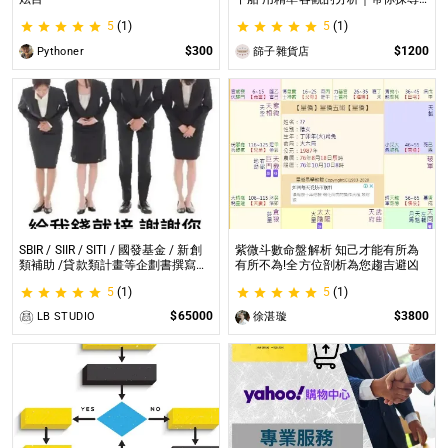
自我｜給予最真實的建議
5
(1)
5
(1)
$300
$1200
Pythoner
篩子雜貨店
SBIR / SIIR / SITI / 國發基金 / 新創
紫微斗數命盤解析 知己才能有所為
類補助 /貸款類計畫等企劃書撰寫
有所不為!全方位剖析為您趨吉避凶
SBIR / SIIR / SITI / 國發基金 / 新創
5
(1)
5
(1)
類補助 /貸款類計畫等企劃書撰寫
$65000
$3800
LB STUDIO
徐湛璇