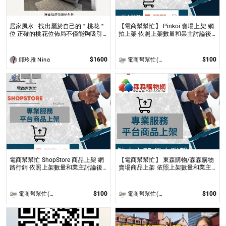
居家風水—找出屬於自己的＂桃花＂
【電商幫幫忙】 Pinkoi 賣場上架 網
位 正確的桃花位佈局不僅能夠吸引
拍上架 依照上架數量和業主討論後
到理想的伴侶，還能促進家庭和諧及
報價 無提供圖片製作
友誼的增進！
$1600
$100
邱玲雅 Nina
電商幫幫忙(電商平台代營運/電商上架/運營策略/網路行銷)
電商幫幫忙 ShopStore 商品上架 網
【電商幫幫忙】 東森購物/森森購物
路行銷 依照上架數量和業主討論後
賣場商品上架 依照上架數量和業主
報價 無提供圖片製作
討論後報價 無提供圖片製作
$100
$100
電商幫幫忙(電商平台代營運/電商上架/運營策略/網路行銷)
電商幫幫忙(電商平台代營運/電商上架/運營策略/網路行銷)