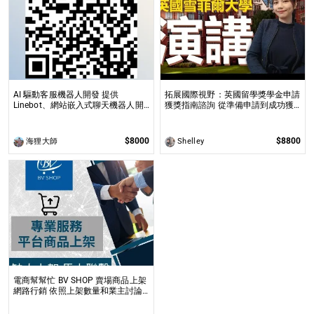
AI 驅動客服機器人開發 提供
拓展國際視野：英國留學獎學金申請
Linebot、網站嵌入式聊天機器人開
獲獎指南諮詢 從準備申請到成功獲
發，適合提升業務效率與用戶互動
全球獎學金，一步步引領你實現英國
求學夢想
$8000
$8800
海狸大師
Shelley
電商幫幫忙 BV SHOP 賣場商品上架
網路行銷 依照上架數量和業主討論
後報價 無提供圖片製作