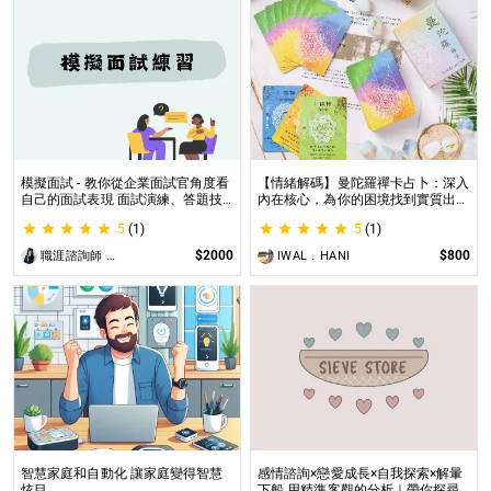
模擬面試 - 教你從企業面試官角度看
【情緒解碼】曼陀羅禪卡占卜：深入
自己的面試表現 面試演練、答題技
內在核心，為你的困境找到實質出口
巧教學、目標職缺討論
不只占卜，更解決問題｜曼陀羅禪卡
5
(1)
5
(1)
情緒解析，打破人生卡關循環
$2000
$800
職涯諮詢師 阿紫
IWAL．HANI
智慧家庭和自動化 讓家庭變得智慧
感情諮詢×戀愛成長×自我探索×解暈
炫目
下船 用精準客觀的分析｜帶你探尋