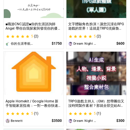
■職游CNC認證■你的生涯諮詢師
文字體驗角色扮演！讓您沉浸在RPG
Angel 帶你自我探索與發現你的優勢
遊戲的世界！這就是TRPG克蘇魯的
|生涯探索&職涯諮詢 | 🌳心理所碩士
呼喚（單人團）！ 這是一個為想體
5
(2)
5
(2)
生涯諮詢師 Angel 為你服務😊
驗桌上型角色扮演遊戲（TRPG）的
玩家所開設的體驗項目。
$1750
$600
你的生涯導航諮詢師Angel
Dream Night Butterfly
Apple Homekit / Google Home 新
TRPG遊戲主持人（GM）想帶團但又
手智能家居指南：一對一教你快速入
沒時間製作素材？那就全部交給AI來
門 從生態系選擇到設備挑選，專家
處理吧！ 這是為使用CCFOLIA的
5
(1)
5
(1)
在線解答，輕鬆打造理想的智慧生活
TRPG主持人（GM）們所開設的項
目，主要是為了讓主持人能少準備一
$3500
$300
Bennett
Dream Night Butterfly
些東西。