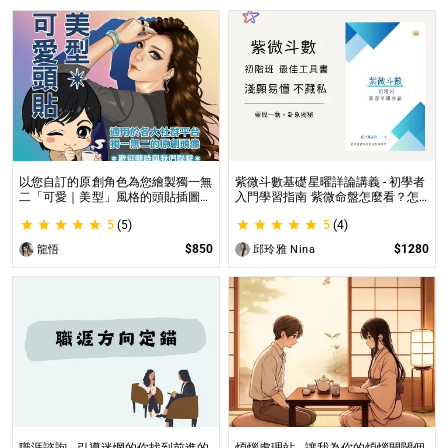
以您自訂的原創角色為您繪製獨一無
紫微斗數基礎星曜詳論講義 - 初學者
二「可愛｜美型」風格的頭貼插圖！
入門學習指南 紫微命盤怎麼看？怎
專業繪師將繪製1張可自行指定「表
麼知道自己的命宮？初學者自學最佳
5
(5)
5
(4)
情」和「動作」的理想頭貼！
工具書，淺顯易懂不藏私！
$850
$1280
龍悟
邱玲雅 Nina