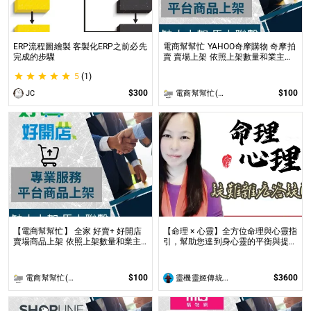
ERP流程圖繪製 客製化ERP之前必先
電商幫幫忙 YAHOO奇摩購物 奇摩拍
完成的步驟
賣 賣場上架 依照上架數量和業主討
論後報價 無提供圖片製作
5
(1)
$300
$100
JC
電商幫幫忙(電商平台代營運/電商上架/運營策略/網路行銷)
【電商幫幫忙】 全家 好賣+ 好開店
【命理 × 心靈】全方位命理與心靈指
賣場商品上架 依照上架數量和業主
引，幫助您達到身心靈的平衡與提升
討論後報價 無提供圖片製作
問事 命理心靈諮詢服務不僅限於命
理解讀，還涉及心理、靈性的整合
$100
$3600
電商幫幫忙(電商平台代營運/電商上架/運營策略/網路行銷)
靈機靈姬傳統文化學院