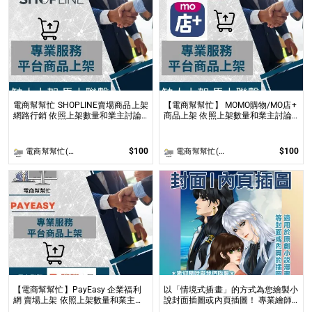
電商幫幫忙 SHOPLINE賣場商品上架
【電商幫幫忙】 MOMO購物/MO店+
網路行銷 依照上架數量和業主討論
商品上架 依照上架數量和業主討論
後報價 無提供圖片製作
後報價 無提供圖片製作
$100
$100
電商幫幫忙(電商平台代營運/電商上架/運營策略/網路行銷)
電商幫幫忙(電商平台代營運/電商上架/運營策略/網路行銷)
【電商幫幫忙】PayEasy 企業福利
以「情境式插畫」的方式為您繪製小
網 賣場上架 依照上架數量和業主討
說封面插圖或內頁插圖！ 專業繪師
論後報價 無提供圖片製作
以「美型畫風」和「輕厚塗畫法」繪