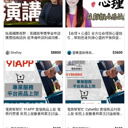
拓展國際視野：英國留學獎學金申請
【命理 × 心靈】全方位命理與心靈指
獲獎指南諮詢 從準備申請到成功獲
引，幫助您達到身心靈的平衡與提升
全球獎學金，一步步引領你實現英國
問事 命理心靈諮詢服務不僅限於命
求學夢想
理解讀，還涉及心理、靈性的整合
$8800
$3600
Shelley
靈機靈姬傳統文化學院
電商幫幫忙 91APP 賣場商品上架 電
電商幫幫忙 CyberBiz 賣場商品刊登
商代營運 依照上架數量和業主討論
上架 依照上架數量和業主討論後報
後報價 無提供圖片製作
價 無提供圖片製作