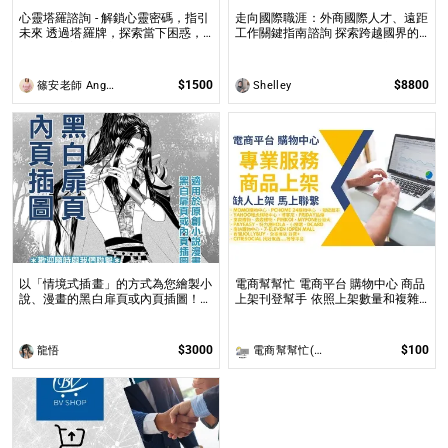
心靈塔羅諮詢 - 解鎖心靈密碼，指引
走向國際職涯：外商國際人才、遠距
未來 透過塔羅牌，探索當下困惑，
工作關鍵指南諮詢 探索跨越國界的
預見未來方向，讓塔羅牌為你揭開人
職涯機遇，解析國際工作環境中的挑
生的答案與無限可能！
戰與成長
$1500
$8800
篠安老師 Angel Yang
Shelley
以「情境式插畫」的方式為您繪製小
電商幫幫忙 電商平台 購物中心 商品
說、漫畫的黑白扉頁或內頁插圖！
上架刊登幫手 依照上架數量和複雜
專業繪師運用電繪以「美型畫風」加
度
上「黑白網點」的方式繪製小說、漫
畫黑白扉頁或內頁插圖！
$3000
$100
龍悟
電商幫幫忙(電商平台代營運/電商上架/運營策略/網路行銷)