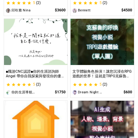
5
(2)
5
(2)
璀璨一生
$3600
$4500
邱玲雅 Nina
Bennett
■職游CNC認證■你的生涯諮詢師
文字體驗角色扮演！讓您沉浸在RPG
Angel 帶你自我探索與發現你的優勢
遊戲的世界！這就是TRPG克蘇魯的
|生涯探索&職涯諮詢 | 🌳心理所碩士
呼喚（單人團）！ 這是一個為想體
5
(2)
5
(2)
生涯諮詢師 Angel 為你服務😊
驗桌上型角色扮演遊戲（TRPG）的
玩家所開設的體驗項目。
$1750
$600
你的生涯導航諮詢師Angel
Dream Night Butterfly