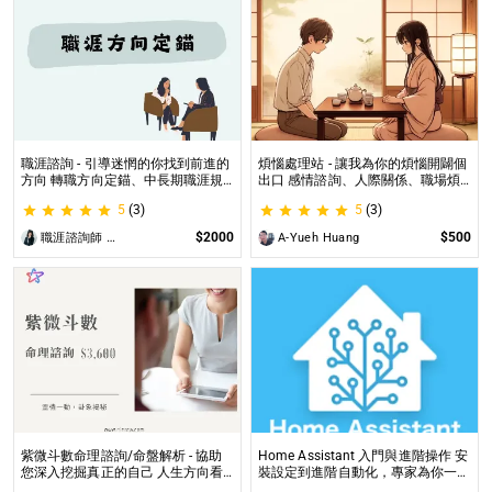
職涯諮詢 - 引導迷惘的你找到前進的
煩惱處理站 - 讓我為你的煩惱開闢個
方向 轉職方向定錨、中長期職涯規
出口 感情諮詢、人際關係、職場煩
劃、職場問題、offer選擇評估
惱、內心的煩惱各方面都可以談
5
(3)
5
(3)
$2000
$500
職涯諮詢師 阿紫
A-Yueh Huang
紫微斗數命理諮詢/命盤解析 - 協助
Home Assistant 入門與進階操作 安
您深入挖掘真正的自己 人生方向看
裝設定到進階自動化，專家為你一對
透一點 讓我們的努力更有價值 活出
一解答，打造專屬的智能家居