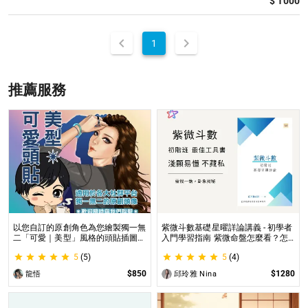
$ 1000
1
推薦服務
以您自訂的原創角色為您繪製獨一無
紫微斗數基礎星曜詳論講義 - 初學者
二「可愛｜美型」風格的頭貼插圖！
入門學習指南 紫微命盤怎麼看？怎
專業繪師將繪製1張可自行指定「表
麼知道自己的命宮？初學者自學最佳
5
(5)
5
(4)
情」和「動作」的理想頭貼！
工具書，淺顯易懂不藏私！
$850
$1280
龍悟
邱玲雅 Nina