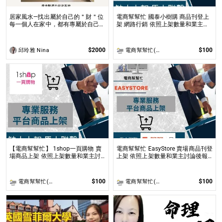
居家風水—找出屬於自己的＂財＂位
電商幫幫忙 國泰小樹購 商品刊登上
每一個人在家中，都有專屬於自己的
架 網路行銷 依照上架數量和業主討
空間與方位，也就是家中的每一個人
論後報價 無提供圖片製作
專屬於自己的財位都不同！
$2000
$100
邱玲雅 Nina
電商幫幫忙(電商平台代營運/電商上架/運營策略/網路行銷)
【電商幫幫忙】 1shop一頁購物 賣
電商幫幫忙 EasyStore 賣場商品刊登
場商品上架 依照上架數量和業主討
上架 依照上架數量和業主討論後報
論後報價 無提供圖片製作
價 無提供圖片製作
$100
$100
電商幫幫忙(電商平台代營運/電商上架/運營策略/網路行銷)
電商幫幫忙(電商平台代營運/電商上架/運營策略/網路行銷)