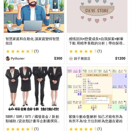
智慧家庭和自動化 讓家庭變得智慧
感情諮詢×戀愛成長×自我探索×解暈
炫目
下船 用精準客觀的分析｜帶你探尋
自我｜給予最真實的建議
5
(1)
5
(1)
$300
$1200
Pythoner
篩子雜貨店
SBIR / SIIR / SITI / 國發基金 / 新創
紫微斗數命盤解析 知己才能有所為
類補助 /貸款類計畫等企劃書撰寫
有所不為!全方位剖析為您趨吉避凶
SBIR / SIIR / SITI / 國發基金 / 新創
5
(1)
5
(1)
類補助 /貸款類計畫等企劃書撰寫