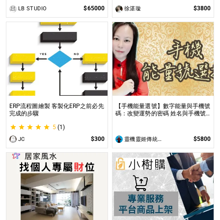
$65000
$3800
LB STUDIO
徐湛璇
ERP流程圖繪製 客製化ERP之前必先
【手機能量選號】數字能量與手機號
完成的步驟
碼：改變運勢的密碼 姓名與手機號
都是您自身攜帶的能量之一
5
(1)
$300
$5800
JC
靈機靈姬傳統文化學院