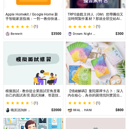
Apple Homekit / Google Home 新
TRPG遊戲主持人（GM）想帶團但又
手智能家居指南：一對一教你快速入
沒時間製作素材？那就全部交給AI來
門 從生態系選擇到設備挑選，專家
處理吧！ 這是為使用CCFOLIA的
5
(1)
5
(1)
在線解答，輕鬆打造理想的智慧生活
TRPG主持人（GM）們所開設的項
目，主要是為了讓主持人能少準備一
$3500
$300
Bennett
Dream Night Butterfly
些東西。
模擬面試 - 教你從企業面試官角度看
【情緒解碼】曼陀羅禪卡占卜：深入
自己的面試表現 面試演練、答題技
內在核心，為你的困境找到實質出口
巧教學、目標職缺討論
不只占卜，更解決問題｜曼陀羅禪卡
5
(1)
5
(1)
情緒解析，打破人生卡關循環
$2000
$800
職涯諮詢師 阿紫
IWAL．HANI