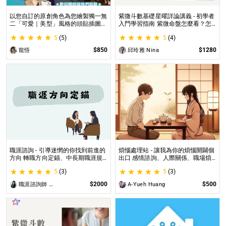
以您自訂的原創角色為您繪製獨一無
紫微斗數基礎星曜詳論講義 - 初學者
二「可愛｜美型」風格的頭貼插圖！
入門學習指南 紫微命盤怎麼看？怎
專業繪師將繪製1張可自行指定「表
麼知道自己的命宮？初學者自學最佳
5
(5)
5
(4)
情」和「動作」的理想頭貼！
工具書，淺顯易懂不藏私！
$850
$1280
龍悟
邱玲雅 Nina
職涯諮詢 - 引導迷惘的你找到前進的
煩惱處理站 - 讓我為你的煩惱開闢個
方向 轉職方向定錨、中長期職涯規
出口 感情諮詢、人際關係、職場煩
劃、職場問題、offer選擇評估
惱、內心的煩惱各方面都可以談
5
(3)
5
(3)
$2000
$500
職涯諮詢師 阿紫
A-Yueh Huang