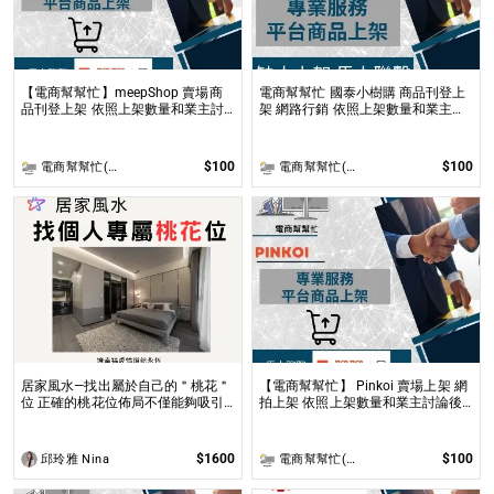
【電商幫幫忙】meepShop 賣場商
電商幫幫忙 國泰小樹購 商品刊登上
品刊登上架 依照上架數量和業主討
架 網路行銷 依照上架數量和業主討
論後報價 無提供圖片製作
論後報價 無提供圖片製作
$100
$100
電商幫幫忙(電商平台代營運/電商上架/運營策略/網路行銷)
電商幫幫忙(電商平台代營運/電商上架/運營策略/網路行銷)
居家風水—找出屬於自己的＂桃花＂
【電商幫幫忙】 Pinkoi 賣場上架 網
位 正確的桃花位佈局不僅能夠吸引
拍上架 依照上架數量和業主討論後
到理想的伴侶，還能促進家庭和諧及
報價 無提供圖片製作
友誼的增進！
$1600
$100
邱玲雅 Nina
電商幫幫忙(電商平台代營運/電商上架/運營策略/網路行銷)