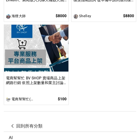
發，適合提升業務效率與用戶互動
全球獎學金，一步步引領你實現英國
求學夢想
$8000
$8800
海狸大師
Shelley
電商幫幫忙 BV SHOP 賣場商品上架
網路行銷 依照上架數量和業主討論
後報價 無提供圖片製作
$100
電商幫幫忙(電商平台代營運/電商上架/運營策略/網路行銷)
回到所有分類
AI