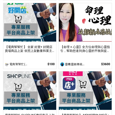
【電商幫幫忙】 全家 好賣+ 好開店
【命理 × 心靈】全方位命理與心靈指
賣場商品上架 依照上架數量和業主
引，幫助您達到身心靈的平衡與提升
討論後報價 無提供圖片製作
問事 命理心靈諮詢服務不僅限於命
理解讀，還涉及心理、靈性的整合
$100
$3600
電商幫幫忙(電商平台代營運/電商上架/運營策略/網路行銷)
靈機靈姬傳統文化學院