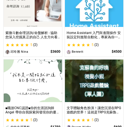
紫微斗數命理諮詢/命盤解析 - 協助
Home Assistant 入門與進階操作 安
您深入挖掘真正的自己 人生方向看
裝設定到進階自動化，專家為你一對
透一點 讓我們的努力更有價值 活出
一解答，打造專屬的智能家居
5
(2)
5
(2)
璀璨一生
$3600
$4500
邱玲雅 Nina
Bennett
■職游CNC認證■你的生涯諮詢師
文字體驗角色扮演！讓您沉浸在RPG
Angel 帶你自我探索與發現你的優勢
遊戲的世界！這就是TRPG克蘇魯的
|生涯探索&職涯諮詢 | 🌳心理所碩士
呼喚（單人團）！ 這是一個為想體
5
(2)
5
(2)
生涯諮詢師 Angel 為你服務😊
驗桌上型角色扮演遊戲（TRPG）的
玩家所開設的體驗項目。
$1750
$600