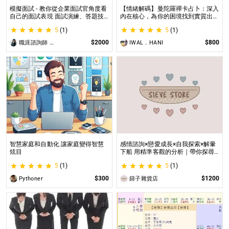
模擬面試 - 教你從企業面試官角度看
【情緒解碼】曼陀羅禪卡占卜：深入
自己的面試表現 面試演練、答題技
內在核心，為你的困境找到實質出口
巧教學、目標職缺討論
不只占卜，更解決問題｜曼陀羅禪卡
5
(1)
5
(1)
情緒解析，打破人生卡關循環
$2000
$800
職涯諮詢師 阿紫
IWAL．HANI
智慧家庭和自動化 讓家庭變得智慧
感情諮詢×戀愛成長×自我探索×解暈
炫目
下船 用精準客觀的分析｜帶你探尋
自我｜給予最真實的建議
5
(1)
5
(1)
$300
$1200
Pythoner
篩子雜貨店