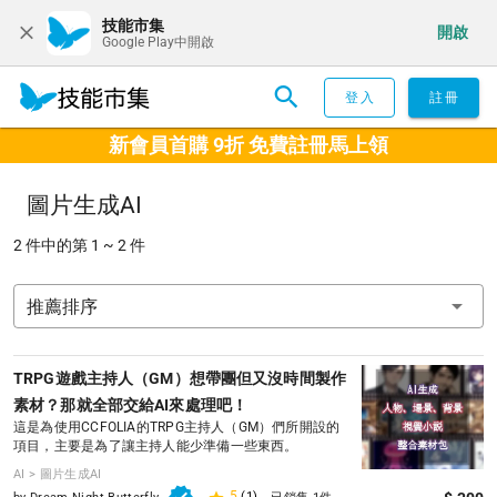
技能市集
開啟
Google Play中開啟
登入
註冊
新會員首購 9折 免費註冊馬上領
圖片生成AI
2 件中的第 1 ~ 2 件
推薦排序
TRPG遊戲主持人（GM）想帶團但又沒時間製作
素材？那就全部交給AI來處理吧！
這是為使用CCFOLIA的TRPG主持人（GM）們所開設的
項目，主要是為了讓主持人能少準備一些東西。
AI > 圖片生成AI
5
(1)