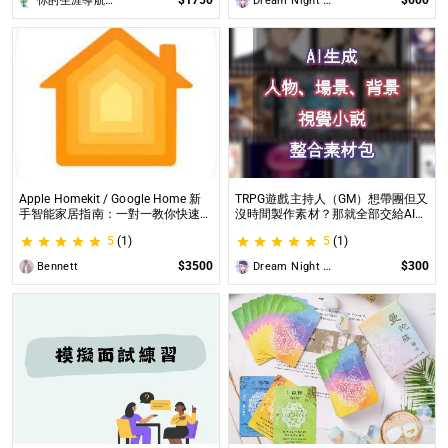
你的生涯導航諮詢師Angel
Dream Night Butterfly
Apple Homekit / Google Home 新
TRPG遊戲主持人（GM）想帶團但又
手智能家居指南：一對一教你快速入
沒時間製作素材？那就全部交給AI來
門 從生態系選擇到設備挑選，專家
處理吧！ 這是為使用CCFOLIA的
5
(1)
5
(1)
在線解答，輕鬆打造理想的智慧生活
TRPG主持人（GM）們所開設的項
目，主要是為了讓主持人能少準備一
$3500
$300
Bennett
Dream Night Butterfly
些東西。