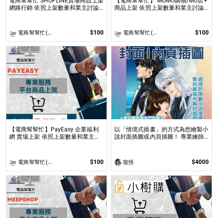
電商幫幫忙 SHOPLINE賣場商品上架
【電商幫幫忙】 MOMO購物/MO店+
網路行銷 依照上架數量和業主討論
商品上架 依照上架數量和業主討論
後報價 無提供圖片製作
後報價 無提供圖片製作
$100
$100
電商幫幫忙(電商平台代營運/電商上架/運營策略/網路行銷)
電商幫幫忙(電商平台代營運/電商上架/運營策略/網路行銷)
【電商幫幫忙】PayEasy 企業福利
以「情境式插畫」的方式為您繪製小
網 賣場上架 依照上架數量和業主討
說封面插圖或內頁插圖！ 專業繪師
論後報價 無提供圖片製作
以「美型畫風」和「輕厚塗畫法」繪
製小說、漫畫封面或彩色內頁插圖！
$100
$4000
電商幫幫忙(電商平台代營運/電商上架/運營策略/網路行銷)
龍悟