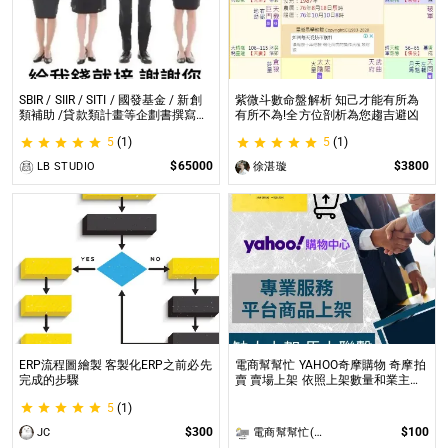
SBIR / SIIR / SITI / 國發基金 / 新創
紫微斗數命盤解析 知己才能有所為
類補助 /貸款類計畫等企劃書撰寫
有所不為!全方位剖析為您趨吉避凶
SBIR / SIIR / SITI / 國發基金 / 新創
5
(1)
5
(1)
類補助 /貸款類計畫等企劃書撰寫
$65000
$3800
LB STUDIO
徐湛璇
ERP流程圖繪製 客製化ERP之前必先
電商幫幫忙 YAHOO奇摩購物 奇摩拍
完成的步驟
賣 賣場上架 依照上架數量和業主討
論後報價 無提供圖片製作
5
(1)
$300
$100
JC
電商幫幫忙(電商平台代營運/電商上架/運營策略/網路行銷)