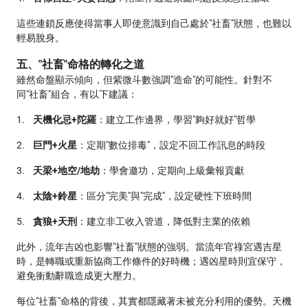
這些連鎖反應使得當事人即使意識到自己處於"社畜"狀態，也難以
輕易脫身。
五、"社畜"命格的轉化之道
雖然命盤顯示傾向，但紫微斗數強調"造命"的可能性。針對不
同"社畜"組合，有以下建議：
1.
天機化忌+陀羅
：建立工作邊界，學習"夠好就好"哲學
2.
巨門+火星
：定期"數位排毒"，設定不回工作訊息的時段
3.
天梁+地空/地劫
：學會邀功，定期向上級彙報貢獻
4.
太陰+鈴星
：區分"完美"與"完成"，設定硬性下班時間
5.
貪狼+天刑
：建立非工收入管道，降低對主業的依賴
此外，流年吉凶也影響"社畜"狀態的強弱。當流年官祿宮遇吉星
時，是轉職或重新協商工作條件的好時機；遇凶星時則宜保守，
避免衝動辭職造成更大壓力。
每位"社畜"命格的背後，其實都隱藏著未被充分利用的優勢。天機