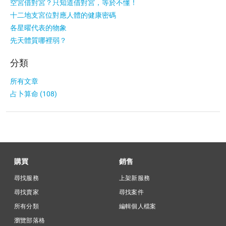
空宮借對宮？只知道借對宮，等於不懂！
十二地支宮位對應人體的健康密碼
各星曜代表的物象
先天體質哪裡弱？
分類
所有文章
占卜算命 (108)
購買
銷售
尋找服務
上架新服務
尋找賣家
尋找案件
所有分類
編輯個人檔案
瀏覽部落格