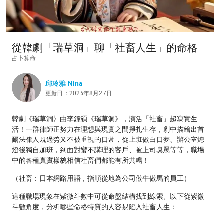
從韓劇「瑞草洞」聊「社畜人生」的命格
占卜算命
邱玲雅 Nina
更新日：2025年8月27日
韓劇《瑞草洞》
由李鐘碩《瑞草洞》，
演活「社畜」超寫實生
活！
一群律師正努力在理想與現實之間掙扎生存，劇中描繪出首
爾法律人既過勞又不被重視的日常，從上班做白日夢、辦公室熄
燈後獨自加班，到面對蠻不講理的客戶、被上司臭罵等等，職場
中的各種真實樣貌相信社畜們都能有所共鳴！
（社畜：日本網路用語，指順從地為公司做牛做馬的員工）
這種職場現象在紫微斗數中可從命盤結構找到線索。以下從紫微
斗數角度，分析哪些命格特質的人容易陷入社畜人生：