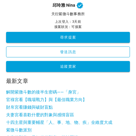
邱玲雅 Nina
天衍紫微斗數事務所
上次登入：3天前
接案狀況：可接案
尋求提案
發送訊息
追蹤賣家
最新文章
解開紫微斗數的後半生密碼——「身宮」
官祿宮看【職場戰力】與【最佳職業方向】
財帛宮看賺錢與破財盲點
夫妻宮看喜歡什麼的對象與感情盲區
十四主星與重要輔星「人、事、地、物、疾」全維度大成
紫微斗數派別