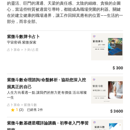
的靈活、巨門的溝通、天梁的責任感、太陰的細緻、貪狼的企圖
心，當這些特質被適當引導時，都能成為職場突圍的利器。關鍵
在於建立健康的職場邊界，讓工作回歸其應有的位置——生活的一
部分，而非全部。
紫微斗數牌卡占卜
宇宙密碼 紫微探索
占卜算命 > 卜卦/占星
$ 300
紫微斗數命理諮詢/命盤解析 - 協助您深入挖
掘真正的自己
人生方向看透一點 讓我們的努力更有價值 活出璀璨
一生
占卜算命 > 紫微斗數
5
(2)
已銷售 2件
$ 3600
紫微斗數基礎星曜詳論講義 - 初學者入門學習