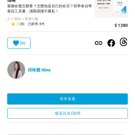
指南
紫微命盤怎麼看？怎麼知道自己的命宮？初學者自學
最佳工具書，淺顯易懂不藏私！
占卜算命 > 紫微斗數
5
(4)
已銷售 4件
$ 1280
(0)
邱玲雅 Nina
尋求提案
發送訊息/詢問