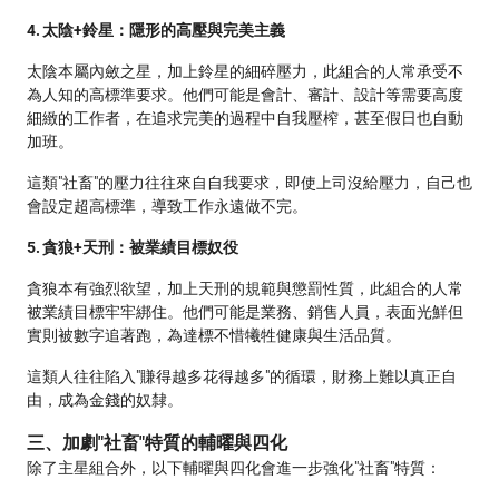
4. 太陰+鈴星：隱形的高壓與完美主義
太陰本屬內斂之星，加上鈴星的細碎壓力，此組合的人常承受不
為人知的高標準要求。他們可能是會計、審計、設計等需要高度
細緻的工作者，在追求完美的過程中自我壓榨，甚至假日也自動
加班。
這類"社畜"的壓力往往來自自我要求，即使上司沒給壓力，自己也
會設定超高標準，導致工作永遠做不完。
5. 貪狼+天刑：被業績目標奴役
貪狼本有強烈欲望，加上天刑的規範與懲罰性質，此組合的人常
被業績目標牢牢綁住。他們可能是業務、銷售人員，表面光鮮但
實則被數字追著跑，為達標不惜犧牲健康與生活品質。
這類人往往陷入"賺得越多花得越多"的循環，財務上難以真正自
由，成為金錢的奴隸。
三、加劇"社畜"特質的輔曜與四化
除了主星組合外，以下輔曜與四化會進一步強化"社畜"特質：