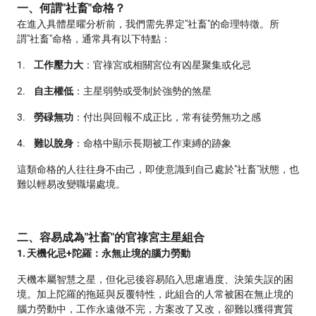
一、何謂"社畜"命格？
在進入具體星曜分析前，我們需先界定"社畜"的命理特徵。所
謂"社畜"命格，通常具有以下特點：
1.
工作壓力大
：官祿宮或相關宮位有凶星聚集或化忌
2.
自主權低
：主星弱勢或受制於強勢的煞星
3.
勞碌無功
：付出與回報不成正比，常有徒勞無功之感
4.
難以脫身
：命格中顯示長期被工作束縛的跡象
這類命格的人往往身不由己，即使意識到自己處於"社畜"狀態，也
難以輕易改變職場處境。
二、容易成為"社畜"的官祿宮主星組合
1. 天機化忌+陀羅：永無止境的腦力勞動
天機本屬智慧之星，但化忌後容易陷入思慮過度、決策失誤的困
境。加上陀羅的拖延與反覆特性，此組合的人常被困在無止境的
腦力勞動中，工作永遠做不完，方案改了又改，卻難以獲得實質