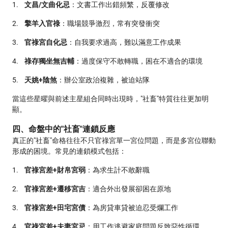
1.
文昌/文曲化忌
：文書工作出錯頻繁，反覆修改
2.
擎羊入官祿
：職場競爭激烈，常有突發衝突
3.
官祿宮自化忌
：自我要求過高，難以滿意工作成果
4.
祿存獨坐無吉輔
：過度保守不敢轉職，困在不適合的環境
5.
天姚+陰煞
：辦公室政治複雜，被迫站隊
當這些星曜與前述主星組合同時出現時，"社畜"特質往往更加明
顯。
四、命盤中的"社畜"連鎖反應
真正的"社畜"命格往往不只官祿宮單一宮位問題，而是多宮位聯動
形成的困境。常見的連鎖模式包括：
1.
官祿宮差+財帛宮弱
：為求生計不敢辭職
2.
官祿宮差+遷移宮吉
：適合外出發展卻困在原地
3.
官祿宮差+田宅宮債
：為房貸車貸被迫忍受爛工作
4.
官祿宮差+夫妻宮忌
：用工作逃避家庭問題反致惡性循環