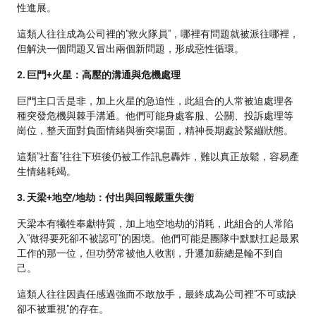
性進展。
這類人往往成為公司裡的"救火隊員"，哪裡有問題就被派往哪裡，
但解決一個問題又冒出兩個新問題，形成惡性循環。
2. 巨門+火星：高壓的溝通與危機處理
巨門主口舌是非，加上火星的急迫性，此組合的人常被迫處理各
種突發危機與棘手溝通。他們可能身處客服、公關、投訴處理等
崗位，整天面對負面情緒與衝突場面，精神長期處於緊繃狀態。
這類"社畜"往往下班後仍被工作訊息轟炸，難以真正放鬆，容易產
生情緒耗竭。
3. 天梁+地空/地劫：付出與回報嚴重失衡
天梁本有犧牲奉獻特質，加上地空地劫的消耗，此組合的人常陷
入"做得要死卻不被認可"的困境。他們可能是團隊中默默扛起最累
工作的那一位，但功勞常被他人收割，升遷加薪總是輪不到自
己。
這類人往往因責任感過強而不敢放手，最終成為公司裡"不可或缺
卻不被重視"的存在。