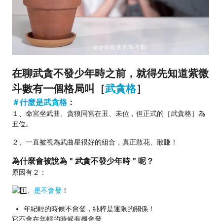
在聊武貪不發少年時之前，就得先知道紫微
斗數有一個格局叫
［
武貪格
］
＃什麼是武貪格
：
１、命宮坐武曲、貪狼同宮在丑、未位，但正式的［武貪格］為
丑位。
２、一直被視為武曲星很好的組合，真正敢花、敢賺！
為什麼會被說為＂武貪不發少年時＂呢？
原因有２：
、
是不會發
！
年紀輕的時候不會發，純粹是運限的關係！
它不會在年輕的時候有機會發