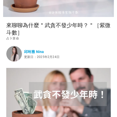
來聊聊為什麼＂武貪不發少年時？＂［紫微
斗數］
占卜算命
邱玲雅 Nina
更新日：2025年2月24日