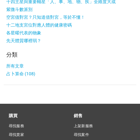
十四主星與重要輔星「人、事、地、物、疾」全維度大成
紫微斗數派別
空宮借對宮？只知道借對宮，等於不懂！
十二地支宮位對應人體的健康密碼
各星曜代表的物象
先天體質哪裡弱？
分類
所有文章
占卜算命 (108)
購買
銷售
尋找服務
上架新服務
尋找賣家
尋找案件