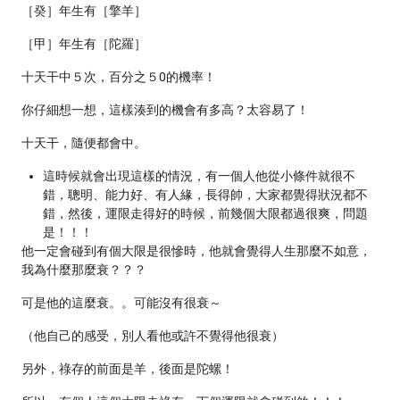
［癸］年生有［擎羊］
［甲］年生有［陀羅］
十天干中５次，百分之５0的機率！
你仔細想一想，這樣湊到的機會有多高？太容易了！
十天干，隨便都會中。
這時候就會出現這樣的情況，有一個人他從小條件就很不
錯，聰明、能力好、有人緣，長得帥，大家都覺得狀況都不
錯，然後，運限走得好的時候，前幾個大限都過很爽，問題
是！！！
他一定會碰到有個大限是很慘時，他就會覺得人生那麼不如意，
我為什麼那麼衰？？？
可是他的這麼衰。。可能沒有很衰～
（他自己的感受，別人看他或許不覺得他很衰）
另外，祿存的前面是羊，後面是陀螺！