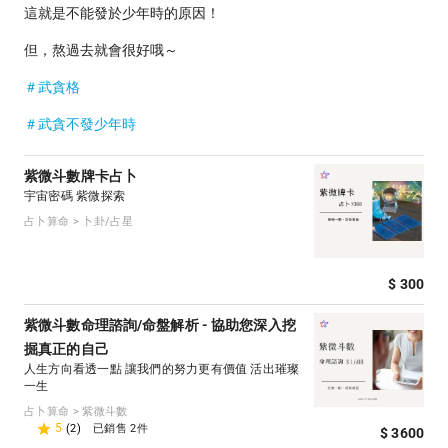
這就是不能發於少年時的原因！
但，熬過去就會很好哦～
＃武貪格
＃武貪不發少年時
紫微斗數牌卡占卜
宇宙密碼 紫微探索
占卜算命 > 卜卦/占星
$ 300
紫微斗數命理諮詢/命盤解析 - 協助您深入挖
掘真正的自己
人生方向看透一點 讓我們的努力更有價值 活出璀璨
一生
占卜算命 > 紫微斗數
5
(2)
已銷售 2件
$ 3600