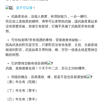
、
是不可以發
！
武曲星坐命，這個人務實，有理財能力，一步一腳印。
而且加上貪狼星的聰明、博學可以來幫助武曲，讓武曲星看起來
沒有那麼呆板，然後它有慾望，它幾乎具備了武曲星所有的優
勢。
可你知道嗎?所有很讚的事情，背後都會有缺點～
因為武貪的對宮是空宮，只要對宮沒有坐煞星、文昌、文曲星就
能借到對宮，武貪如果又帶到祿、權，空宮一借過去就是雙禄交
馳的狀態。
它的雙祿交馳有很容易嗎
武曲、貪狼都會化祿！十天干中二次，百分之20的機率。
同樣的概念，容易遇祿、權，那是不是也容易遇煞呢
［庚］年生有［陀羅］
［丁］年生有［擎羊］
［己］年生有［擎羊］