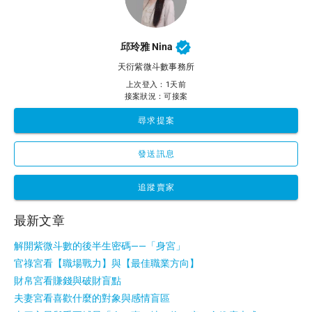
邱玲雅 Nina
天衍紫微斗數事務所
上次登入：1天前
接案狀況：可接案
尋求提案
發送訊息
追蹤賣家
最新文章
解開紫微斗數的後半生密碼——「身宮」
官祿宮看【職場戰力】與【最佳職業方向】
財帛宮看賺錢與破財盲點
夫妻宮看喜歡什麼的對象與感情盲區