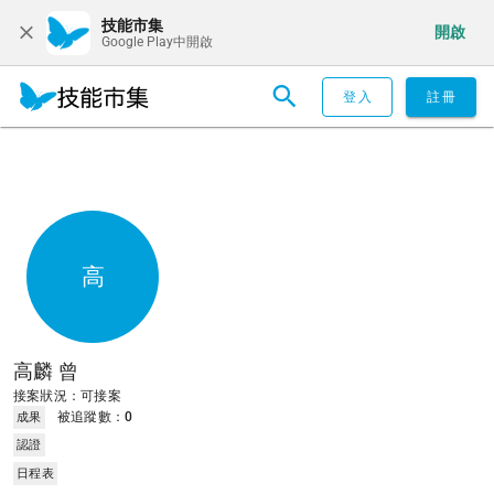
技能市集
開啟
Google Play中開啟
登入
註冊
高
高麟 曾
接案狀況：可接案
被追蹤數：
0
成果
認證
日程表