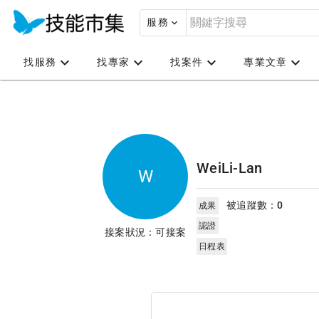
服務
找服務
找專家
找案件
專業文章
WeiLi-Lan
W
被追蹤數：
0
成果
認證
接案狀況：可接案
日程表