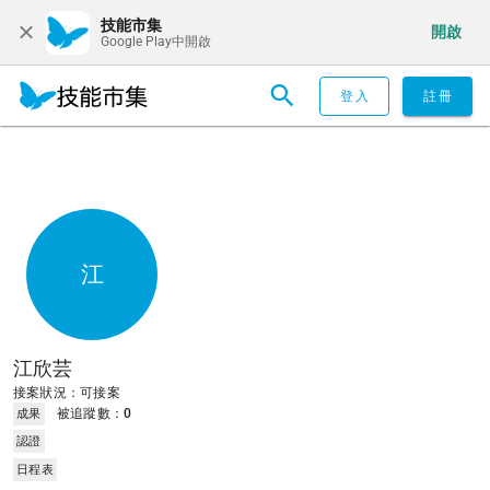
技能市集
開啟
Google Play中開啟
登入
註冊
江
江欣芸
接案狀況：可接案
被追蹤數：
0
成果
認證
日程表