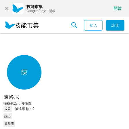
技能市集
開啟
Google Play中開啟
登入
註冊
陳
陳洛尼
接案狀況：可接案
被追蹤數：
0
成果
認證
日程表