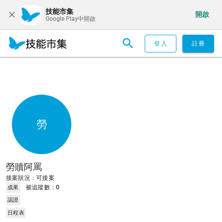
技能市集
開啟
Google Play中開啟
登入
註冊
勞
勞贖阿罵
接案狀況：可接案
被追蹤數：
0
成果
認證
日程表