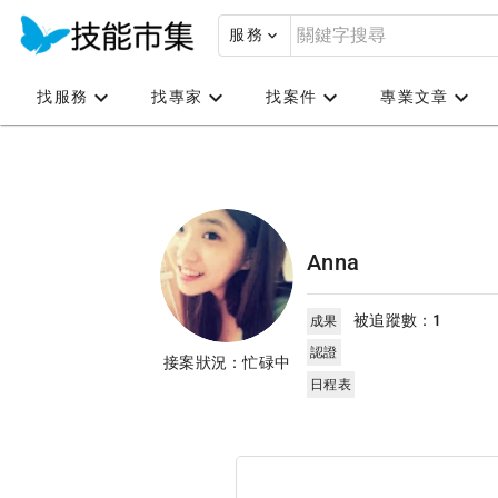
服務
找服務
找專家
找案件
專業文章
Anna
被追蹤數：
1
成果
認證
接案狀況：忙碌中
日程表