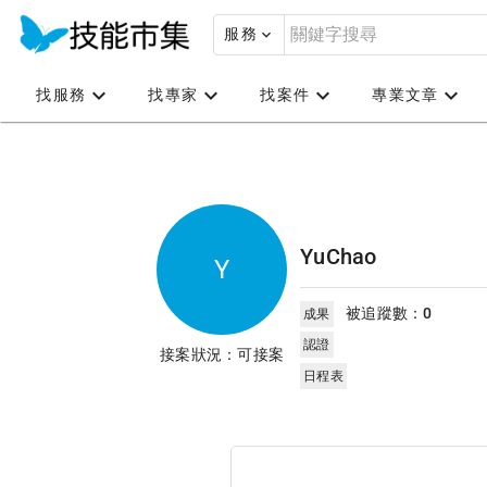
服務
找服務
找專家
找案件
專業文章
YuChao
Y
被追蹤數：
0
成果
認證
接案狀況：可接案
日程表