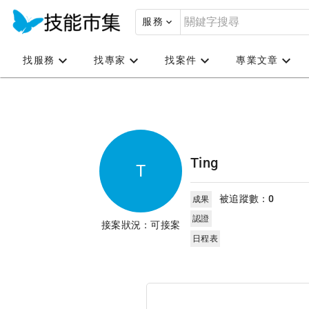
服務
找服務
找專家
找案件
專業文章
Ting
T
被追蹤數：
0
成果
認證
接案狀況：可接案
日程表