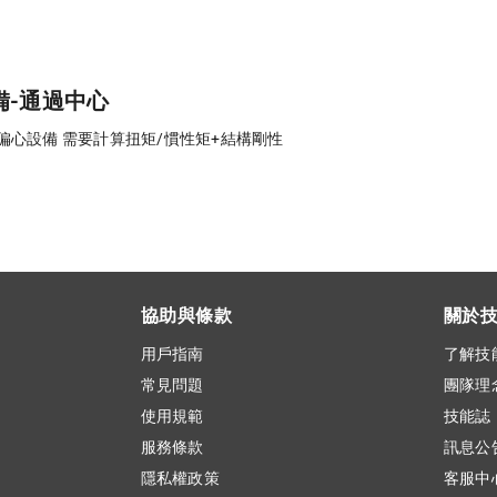
備-通過中心
+偏心設備 需要計算扭矩/慣性矩+結構剛性
協助與條款
關於
用戶指南
了解技
常見問題
團隊理
使用規範
技能誌
服務條款
訊息公
隱私權政策
客服中