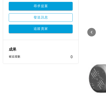
尋求提案
發送訊息
追蹤賣家
成果
0
被追蹤數