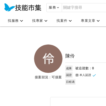
服務
找服務
找專家
找案件
專業文章
陳伶
被追蹤數：
0
成果
認證
本人認證
接案狀況：可接案
日程表