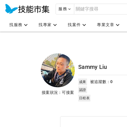
服務
找服務
找專家
找案件
專業文章
Sammy Liu
被追蹤數：
0
成果
認證
接案狀況：可接案
日程表