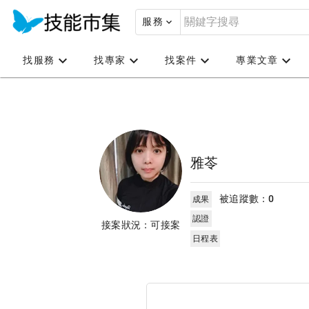
服務
找服務
找專家
找案件
專業文章
雅苓
被追蹤數：
0
成果
認證
接案狀況：可接案
日程表