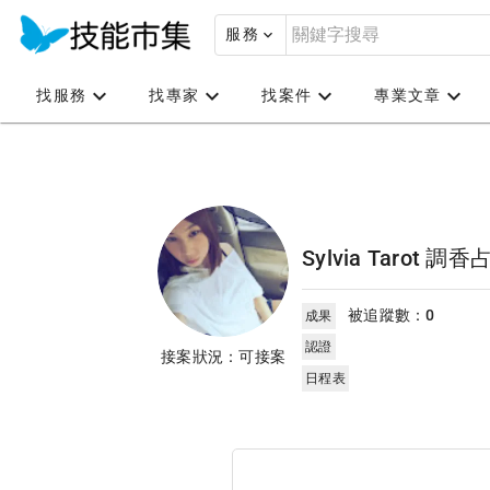
服務
找服務
找專家
找案件
專業文章
Sylvia Tarot 調香
被追蹤數：
0
成果
認證
接案狀況：可接案
日程表