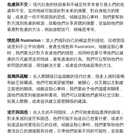
焦慮與不安：
現代社會的快節奏和不確定性常常會引發人們的焦
慮和不安。這些情緒可能源於對未來的擔憂、對自身能力的懷
疑，或者是一些不明原因的恐慌。傾聽這類心事時，我們要幫助
對方識別焦慮的根源，鼓勵他們分享具體的擔憂，並協助他們探
索應對焦慮的方法，例如放鬆技巧、積極思考等。
憤怒與 frustration：
當人們感到自己的權益受到侵犯、目標受阻
或受到不公平待遇時，會產生憤怒和 frustration。傾聽這類心事
時，我們要允許對方表達他們的憤怒，但同時也要引導他們以健
康的方式處理這些情緒，避免過激的行為。我們可以幫助他們分
析問題的根源，尋找解決方案，或者提供情緒疏導的方法。
孤獨與疏離：
在人際關係日益疏離的現代社會，很多人感到孤獨
和缺乏歸屬感。他們可能渴望被理解、被關心，但又難以主動建
立親密的關係。傾聽這類心事時，我們要給予他們溫暖和關懷，
讓他們感受到被接納和重視。我們可以鼓勵他們參與社交活動，
拓展人際圈，或者提供建立親密關係的建議。
迷茫與困惑：
在人生的不同階段，人們可能會面臨選擇的困境，
對未來感到迷茫和困惑。他們可能不知道自己想要什麼，或者不
知道該如何實現自己的目標。傾聽這類心事時，我們要幫助他們
釐清自己的價值觀和目標，引導他們探索不同的可能性，並鼓勵