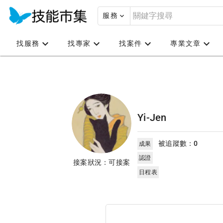
服務
找服務
找專家
找案件
專業文章
Yi-Jen
被追蹤數：
0
成果
認證
接案狀況：可接案
日程表