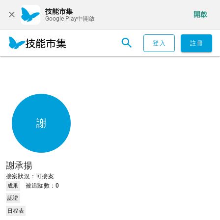
技能市集
開啟
Google Play中開啟
登入
註冊
謝
謝承揚
接案狀況：可接案
被追蹤數：
0
成果
認證
日程表