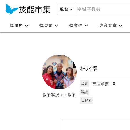
服務
找服務
找專家
找案件
專業文章
林永群
被追蹤數：
0
成果
認證
接案狀況：可接案
日程表