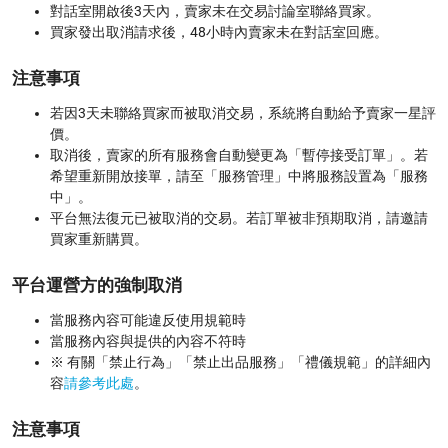
對話室開啟後3天內，
賣家
未在交易討論室聯絡買家。
買家發出
取消請求後，48小時內
賣家
未在對話室回應。
注意事項
若因3天未聯絡買家而被取消交易，系統將自動給予
賣家
一星評
價。
取消後，
賣家
的所有服務會自動變更為「暫停接受訂單」。若
希望重新開放接單，請至「服務管理」中將服務設置為「服務
中」。
平台無法復元已被取消的交易。若訂單被非預期取消，請邀請
買家
重新購買。
平台運營方的強制取消
當服務內容可能違反使用規範時
當服務內容與提供的內容不符時
※ 有關「禁止行為」「禁止出品服務」「禮儀規範」的詳細內
容
請參考此處
。
注意事項