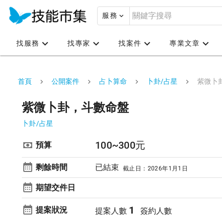
服務
找服務
找專家
找案件
專業文章
首頁
公開案件
占卜算命
卜卦/占星
紫微卜
紫微卜卦，斗數命盤
卜卦/占星
100~300元
預算
剩餘時間
已結束
截止日：2026年1月1日
期望交件日
1
提案狀況
提案人數
簽約人數