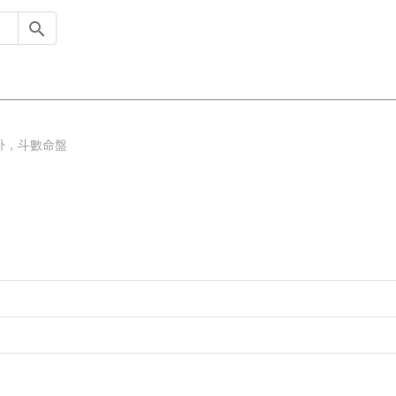
卦，斗數命盤