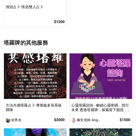
情侶占卜 情侶雙人占卜
$1200
塔羅牌的其他服務
古法共感塔羅占卜 專業級多張系統
心靈塔羅諮詢 - 解鎖心靈密碼，指引
牌陣
未來 透過塔羅牌，探索當下困惑，
預見未來方向，讓塔羅牌為你揭開人
生的答案與無限可能！
$2000
$1500
前男友
篠安老師 Angel Yang