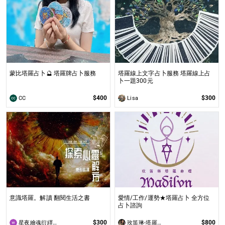
蒙比塔羅占卜🔮 塔羅牌占卜服務
塔羅線上文字占卜服務 塔羅線上占
卜一題300元
$400
$300
CC
Lisa
意識塔羅。解讀 翻閱生活之書
愛情/工作/運勢★塔羅占卜 全方位
占卜諮詢
$300
$800
星夜繪魂衍繹所
玫笛琳-塔羅占星