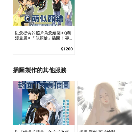
以您提供的照片為您繪製✴Q萌
漫畫風✴「似顏繪」插圖！ 專
業繪師將依您的照片繪製1張
✴Q版✴的「2／2.5／3／4 頭
$1200
身」似顏繪插圖！
插圖製作的其他服務