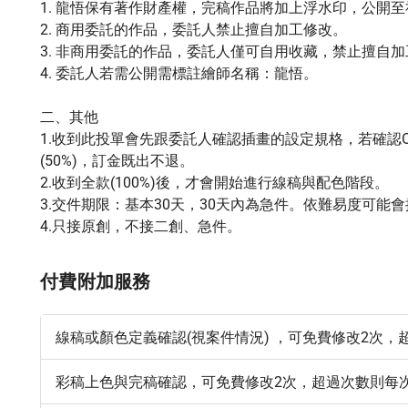
1. 龍悟保有著作財產權，完稿作品將加上浮水印，公開至
2. 商用委託的作品，委託人禁止擅自加工修改。

3. 非商用委託的作品，委託人僅可自用收藏，禁止擅自
4. 委託人若需公開需標註繪師名稱：龍悟。

二、其他

1.收到此投單會先跟委託人確認插畫的設定規格，若確認
(50%)，訂金既出不退。

2.收到全款(100%)後，才會開始進行線稿與配色階段。

3.交件期限：基本30天，30天內為急件。依難易度可能
4.只接原創，不接二創、急件。
付費附加服務
線稿或顏色定義確認(視案件情況) ，可免費修改2次，
彩稿上色與完稿確認，可免費修改2次，超過次數則每次