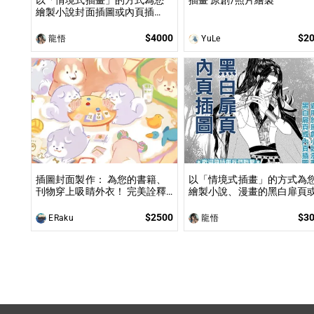
以「情境式插畫」的方式為您
插畫 原創/照片繪製
繪製小說封面插圖或內頁插
圖！ 專業繪師以「美型畫風」
和「輕厚塗畫法」繪製小說、
$4000
$2
龍悟
YuLe
漫畫封面或彩色內頁插圖！
插圖封面製作： 為您的書籍、
以「情境式插畫」的方式為
刊物穿上吸睛外衣！ 完美詮釋
繪製小說、漫畫的黑白扉頁
內容精髓，讓讀者第一眼就被
內頁插圖！ 專業繪師運用電
吸引。
以「美型畫風」加上「黑白
$2500
$3
ERaku
龍悟
點」的方式繪製小說、漫畫
白扉頁或內頁插圖！