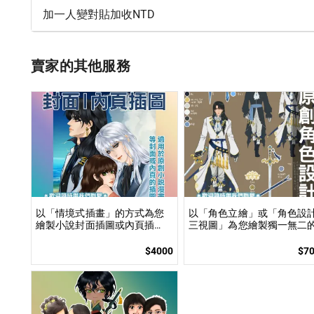
加一人變對貼加收NTD
賣家的其他服務
以「情境式插畫」的方式為您
以「角色立繪」或「角色設
繪製小說封面插圖或內頁插
三視圖」為您繪製獨一無二
圖！ 專業繪師以「美型畫風」
原創角色！ 專業繪師將以「
和「輕厚塗畫法」繪製小說、
色三視圖」來設計角色三個
$4000
$7
漫畫封面或彩色內頁插圖！
向的服裝與配件，或以您設
好的角色繪製「角色立繪」