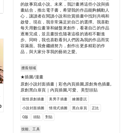
的故事寫成小說。未來，我計畫將這些小說與插
畫結合，推出電子書，希望我的作品能夠觸動人
心，讓讀者在閱讀小說和欣賞插畫中找到共鳴和
啟發。現在，我非常滿足於自己的選擇。我喜歡
每天用數位畫筆和鍵盤來創作，看著自己的作品
逐漸完成，並且畫技也隨著這樣的過程不斷進
步。同時，我也喜歡看到人們因為我的作品而笑
容滿面。我會繼續努力，創作出更多精彩的作
品，與大家分享我的藝術之愛。
擅長領域
★插圖/漫畫
原創小說封面插畫｜彩色內頁插圖,原創角色插畫,
原創黑白扉頁｜內頁插圖,可愛、美型頭貼
龍悟原創插畫
美男子插畫
繪圖委託
1
0
小說封面插圖
情境式插圖
黑白扉頁
正比
Q版
頭貼
對貼
技能、工具