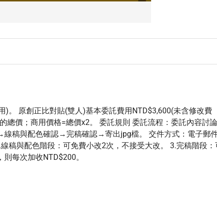
用)。 原創正比對貼(雙人)基本委託費用NTD$3,600(未含修改費
的總價；商用價格=總價x2。 委託規則 委託流程：委託內容討
%)→線稿與配色確認→完稿確認→寄出jpg檔。 交件方式：電子郵
2.線稿與配色階段：可免費小改2次，不接受大改。 3.完稿階段：
每次加收NTD$200。