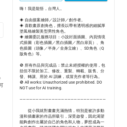
嗨！我是龍悟，台灣人。

◈ 自由接案繪師／設計師／創作者。

◈ 喜歡畫原創角色，擅長以帶有透明感的細膩厚
塗風格繪製美型男性角色。

◈ 繪圖委託服務項目：小說封面插圖、內頁情境
式插圖（彩色插圖／黑白插圖／黑白扉頁）、角
色插圖（頭像／半身／全身立繪）、SD角色（Q
版角色）等。

🚫 所有作品與完成品：禁止未經授權的使用，包
括但不限於加工、修改、重製、轉載、販售、分
論
發、轉讓、用於 AI 訓練，或冒充作者等行為。

件
🚫 All works: Unauthorized use prohibited. DO 
可
NOT use for AI training.

———————————————————————————

　　從小我就對畫畫充滿熱情，特別是被許多動
漫和插畫家的作品所吸引，深受啟發，因此渴望
能夠創作出屬於自己的角色和人物，夢想成為一