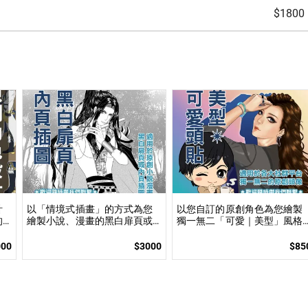
$1800
計
以「情境式插畫」的方式為您
以您自訂的原創角色為您繪製
的
繪製小說、漫畫的黑白扉頁或
獨一無二「可愛｜美型」風格
角
內頁插圖！ 專業繪師運用電繪
的頭貼插圖！ 專業繪師將繪製
面
以「美型畫風」加上「黑白網
張可自行指定「表情」和「動
000
$3000
$85
計
點」的方式繪製小說、漫畫黑
作」的理想頭貼！
！
白扉頁或內頁插圖！