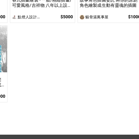
各式插畫繪製 - 一般/精緻插畫/
故事角色插圖委託 將你的原創
可愛風格/吉祥物 八年以上設計
角色繪製成生動有靈魂的插圖
及主管經驗的專家為您服務
000
$5000
$100
點燈人設計工作室
貓骨湯萬事屋
您
或
繪
網
000
黑