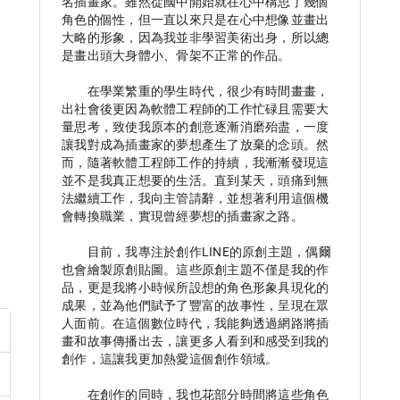
名插畫家。雖然從國中開始就在心中構思了幾個
角色的個性，但一直以來只是在心中想像並畫出
大略的形象，因為我並非學習美術出身，所以總
是畫出頭大身體小、骨架不正常的作品。

　　在學業繁重的學生時代，很少有時間畫畫，
出社會後更因為軟體工程師的工作忙碌且需要大
量思考，致使我原本的創意逐漸消磨殆盡，一度
讓我對成為插畫家的夢想產生了放棄的念頭。然
而，隨著軟體工程師工作的持續，我漸漸發現這
並不是我真正想要的生活。直到某天，頭痛到無
法繼續工作，我向主管請辭，並想著利用這個機
會轉換職業，實現曾經夢想的插畫家之路。

　　目前，我專注於創作LINE的原創主題，偶爾
也會繪製原創貼圖。這些原創主題不僅是我的作
品，更是我將小時候所設想的角色形象具現化的
成果，並為他們賦予了豐富的故事性，呈現在眾
人面前。在這個數位時代，我能夠透過網路將插
畫和故事傳播出去，讓更多人看到和感受到我的
創作，這讓我更加熱愛這個創作領域。

　　在創作的同時，我也花部分時間將這些角色