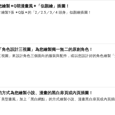
您繪製✴Q萌漫畫風✴「似顏繪」插圖！
製1張 ✴Q版✴的「2／2.5／3／4 頭身」似顏繪插圖！
「角色設計三視圖」為您繪製獨一無二的原創角色！
三視圖」來設計角色三個面向的服裝與配件，或以您設計好的角色繪製「
的方式為您繪製小說、漫畫的黑白扉頁或內頁插圖！
「美型畫風」加上「黑白網點」的方式繪製小說、漫畫黑白扉頁或內頁插