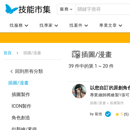
服務
找服務
找專家
找案件
專業文章
首頁
插圖/漫畫
插圖/漫畫
39 件中的第 1 ~ 20 件
回到所有分類
插圖/漫畫
以您自訂的原創角
插圖製作
專業繪師將繪製1張
插圖/漫畫 > 插圖製作
ICON製作
5
by 龍悟
(5)
角色創造
似顏繪/素描