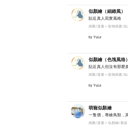
似顏繪（細緻風）
貼近真人寫實風格
插圖/漫畫 > 寵物插畫/
by YuLe
似顏繪（色塊風格
貼近真人但沒有那麼
插圖/漫畫 > 寵物插畫/
by YuLe
萌寵似顏繪
一隻價，專繪鳥類，其
插圖/漫畫 > 似顏繪/素描