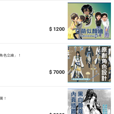
$ 1200
角色立繪」！
$ 7000
圖！