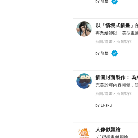
by 龍悟
以「情境式插畫」
專業繪師以「美型畫
插圖/漫畫 > 插圖製作
by 龍悟
插圖封面製作： 
完美詮釋內容精髓，
插圖/漫畫 > 插圖製作
by ERaku
人像似顏繪
ㄚˇ橙插畫似顏繪