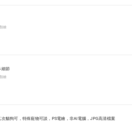
似顏繪
）
多細節
似顏繪
次貓狗可，特殊寵物可談，PS電繪，非AI電腦，JPG高清檔案