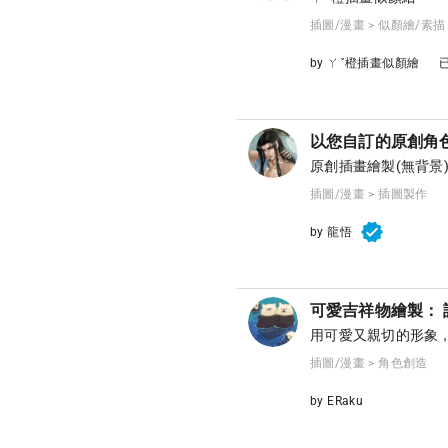
插圖/漫畫 > 似顏繪/素描
by ㄚˇ橙插畫似顏繪
以您自訂的原創角
原創插畫繪製(無背景
插圖/漫畫 > 插圖製作
by 龍悟
可愛吉祥物繪製：
用可愛又親切的形象
插圖/漫畫 > 角色創造
by ERaku