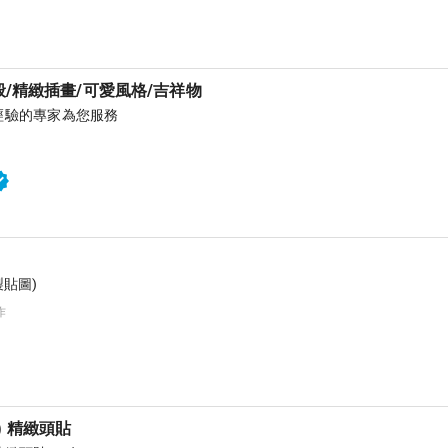
般/精緻插畫/可愛風格/吉祥物
經驗的專家為您服務
貼圖)
作
rd) 精緻頭貼