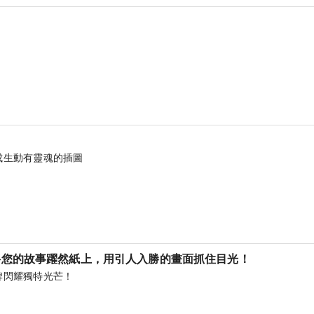
成生動有靈魂的插圖
 將您的故事躍然紙上，用引人入勝的畫面抓住目光！
牌閃耀獨特光芒！