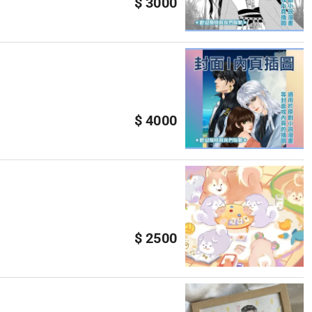
$ 3000
$ 4000
$ 2500