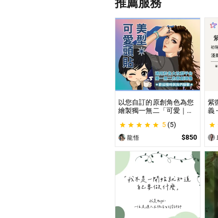
推薦服務
以您自訂的原創角色為您
紫
繪製獨一無二「可愛｜美
義
型」風格的頭貼插圖！ 專
紫
5
(5)
業繪師將繪製1張可自行
道
指定「表情」和「動作」
學
$850
龍悟
的理想頭貼！
不