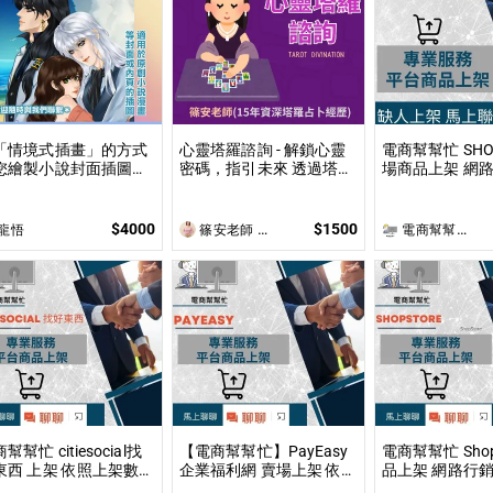
「情境式插畫」的方式
心靈塔羅諮詢 - 解鎖心靈
電商幫幫忙 SHO
您繪製小說封面插圖或
密碼，指引未來 透過塔羅
場商品上架 網路
頁插圖！ 專業繪師以
牌，探索當下困惑，預見
上架數量和業主
美型畫風」和「輕厚塗
未來方向，讓塔羅牌為你
價 無提供圖片
法」繪製小說、漫畫封
揭開人生的答案與無限可
$4000
$1500
龍悟
篠安老師 Angel Yang
電商幫幫忙(電商平台代營運/電商上架/運營策略/網路行銷)
或彩色內頁插圖！
能！
幫幫忙 citiesocial找
【電商幫幫忙】PayEasy
電商幫幫忙 Shop
 上架 依照上架數量
企業福利網 賣場上架 依照
品上架 網路行銷
業主討論後報價 無提供
上架數量和業主討論後報
數量和業主討論