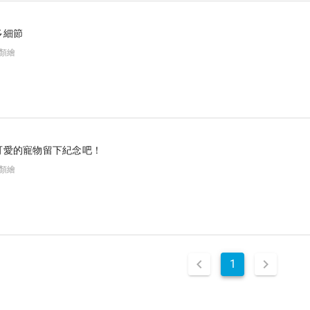
）
多細節
似顏繪
可愛的寵物留下紀念吧！
似顏繪
1