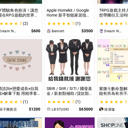
字體驗角色扮演！讓您
Apple Homekit / Google
TRPG遊戲主持
浸在RPG遊戲的世界！
Home 新手智能家居指
想帶團但又沒時
就是TRPG克蘇魯的呼
南：一對一教你快速入門
材？那就全部交
5
(2)
5
(1)
5
（單人團）！ 這是一個
從生態系選擇到設備挑
理吧！ 這是為
想體驗桌上型角色扮演
選，專家在線解答，輕鬆
CCFOLIA的TR
$600
$3500
ream Night Butterfly
Bennett
Dream Night Butterfly
戲（TRPG）的玩家所
打造理想的智慧生活
（GM）們所開
設的體驗項目。
目，主要是為了
能少準備一些東
情諮詢×戀愛成長×自我
SBIR / SIIR / SITI / 國發基
紫微斗數命盤解
索×解暈下船 用精準客
金 / 新創類補助 /貸款類
能有所為有所不
的分析｜帶你探尋自我
計畫等企劃書撰寫 SBIR /
剖析為您趨吉避
5
(1)
5
(1)
5
給予最真實的建議
SIIR / SITI / 國發基金 / 新
創類補助 /貸款類計畫等
$1200
$65000
篩子雜貨店
LB STUDIO
徐湛璇
企劃書撰寫