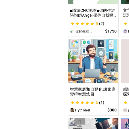
■職游CNC認證■你的生涯
文
諮詢師Angel 帶你自我探
沉
索與發現你的優勢 |生涯探
這
5
(2)
索&職涯諮詢 | 🌳心理所碩
喚
士 生涯諮詢師 Angel 為你
為
$1750
你的生涯導航諮詢師Angel
D
服務😊
遊
開
智慧家庭和自動化 讓家庭
感
變得智慧炫目
探
觀
5
(1)
｜
$300
Pythoner