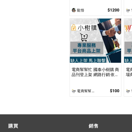
照片繪製1張 ✴Q版✴的
圖
「2／2.5／3／4 頭身」似
$1200
龍悟
電
顏繪插圖！
電商幫幫忙 國泰小樹購 商
電
品刊登上架 網路行銷 依照
場
上架數量和業主討論後報
上
價 無提供圖片製作
價
$100
電商幫幫忙(電商平台代營運/電商上架/運營策略/網路行銷)
電
購買
銷售