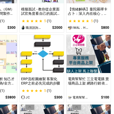
人（GM）
模擬面試 - 教你從企業面
【情緒解碼】曼陀羅禪卡
間製作素
試官角度看自己的面試表
占卜：深入內在核心，為
給AI來處
現 面試演練、答題技巧教
你的困境找到實質出口 不
(1)
5
(1)
5
(1)
使用
學、目標職缺討論
只占卜，更解決問題｜曼
PG主持人
陀羅禪卡情緒解析，打破
$300
$2000
$800
職涯諮詢師 阿紫
IWAL．HANI
設的項
人生卡關循環
讓主持人
西。
析 知己才
ERP流程圖繪製 客製化
電商幫幫忙 三立電電購 賣
為!全方位
ERP之前必先完成的步驟
場商品上架 網路行銷 依照
凶
上架數量和業主討論後報
(1)
5
(1)
價 無提供圖片製作
$3800
$300
$100
JC
電商幫幫忙(電商平台代營運/電商上架/運營策略/網路行銷)