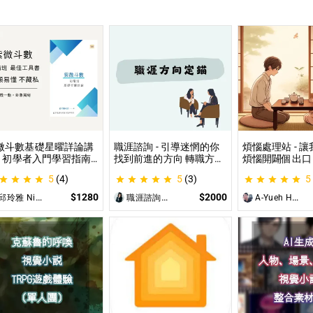
微斗數基礎星曜詳論講
職涯諮詢 - 引導迷惘的你
煩惱處理站 - 
 - 初學者入門學習指南
找到前進的方向 轉職方向
煩惱開闢個出口
微命盤怎麼看？怎麼知
定錨、中長期職涯規劃、
詢、人際關係、
5
(4)
5
(3)
5
自己的命宮？初學者自
職場問題、offer選擇評估
惱、內心的煩惱
最佳工具書，淺顯易懂
可以談
$1280
$2000
邱玲雅 Nina
職涯諮詢師 阿紫
A-Yueh Huang
藏私！