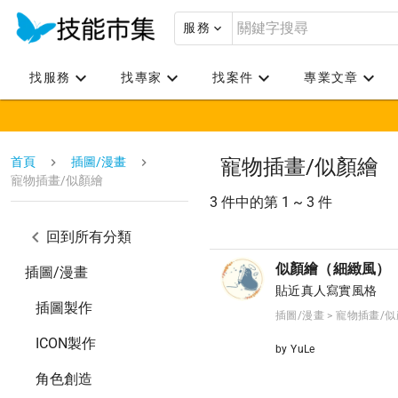
服務
找服務
找專家
找案件
專業文章
首頁
插圖/漫畫
寵物插畫/似顏繪
寵物插畫/似顏繪
3 件中的第 1 ~ 3 件
回到所有分類
似顏繪（細緻風）
插圖/漫畫
貼近真人寫實風格
插圖製作
插圖/漫畫 > 寵物插畫/
ICON製作
by YuLe
角色創造