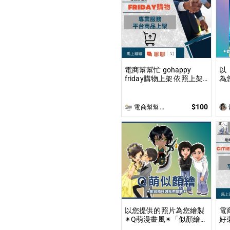
電商幫幫忙 gohappy
以
friday購物上架 依照上架
為
數量和業主討論後報價 無
內
提供圖片製作
「
畫
$100
電商幫幫忙(電商平台代營運/電商上架/運營策略/網路行銷)
面
以您提供的照片為您繪製
電商
✴Q萌漫畫風✴「似顏繪」
好東西
插圖！ 專業繪師將依您的
和