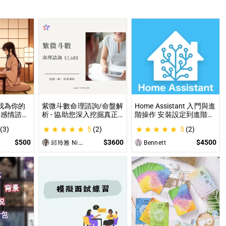
讓我為你的
紫微斗數命理諮詢/命盤解
Home Assistant 入門與進
 感情諮
析 - 協助您深入挖掘真正
階操作 安裝設定到進階自
職場煩
的自己 人生方向看透一點
動化，專家為你一對一解
(3)
5
(2)
5
(2)
各方面都
讓我們的努力更有價值 活
答，打造專屬的智能家居
出璀璨一生
$500
$3600
$4500
邱玲雅 Nina
Bennett