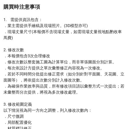
購買時注意事項
1.	需提供資訊包含：

．業主需提供手繪稿及現場照片。(3D模型亦可)

．現場丈量尺寸(本報價不含現場丈量，如需現場丈量視地點酌收車
馬費)

2. 修改次數

．本報價包含3次合理修改

．修改次數以整套施工圖為計算單位，而非單張圖面分別計算。

．每次依設計方提供之單次彙整修正內容視為一次修改。

．若於不同時間分批提出修正需求（如分別針對平面圖、天花圖、立
面圖等），將依提出次數分別計入修改次數。

．為確保作業效率與品質，所有修改項目請以彙整方式一次提出；若
未彙整而分次提供，將視為多次修改處理。

3. 修改範圍定義

以下情況視為同一方向之調整，列入修改次數內：

．尺寸微調

．局部配置優化

．材質標註修正
