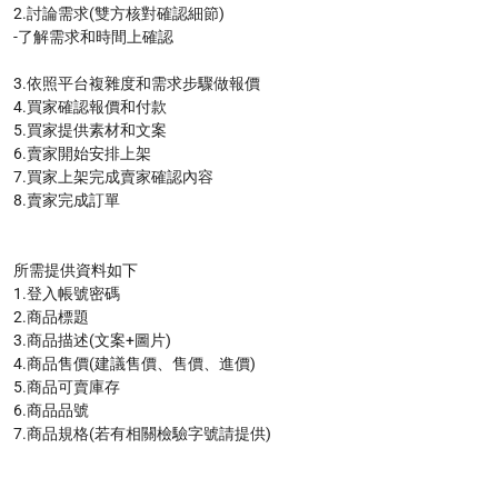
2.討論需求(雙方核對確認細節)

-了解需求和時間上確認

3.依照平台複雜度和需求步驟做報價

4.買家確認報價和付款

5.買家提供素材和文案

6.賣家開始安排上架

7.買家上架完成賣家確認內容

8.賣家完成訂單

所需提供資料如下

1.登入帳號密碼 

2.商品標題

3.商品描述(文案+圖片) 

4.商品售價(建議售價、售價、進價)

5.商品可賣庫存

6.商品品號

7.商品規格(若有相關檢驗字號請提供)
