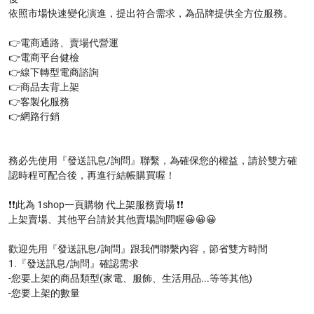
依照市場快速變化演進，提出符合需求，為品牌提供全方位服務。

👉電商通路、賣場代營運  

👉電商平台健檢

👉線下轉型電商諮詢

👉商品去背上架 

👉客製化服務

👉網路行銷

務必先使用『發送訊息/詢問』聯繫，為確保您的權益，請於雙方確
認時程可配合後，再進行結帳購買喔！

❗❗此為 1shop一頁購物 代上架服務賣場 ❗❗

上架賣場、其他平台請於其他賣場詢問喔😀😀😀

歡迎先用『發送訊息/詢問』跟我們聯繫內容，節省雙方時間

1.『發送訊息/詢問』確認需求

-您要上架的商品類型(家電、服飾、生活用品...等等其他)

-您要上架的數量
