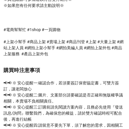
※如果您有任何要求請主動說明※

#電商幫幫忙 #1shop #一頁購物 

#上架小幫手 #商品上架 #賣場上架 #商品刊登 #上架 #大量上架 #網
站上架人員 #網拍上架小幫手 #網拍美編人員 #網拍上架外包 #商品
上架服務  #產品上架外包
購買時注意事項
📢📢 ※ 安心提醒一:確認合作，若須要簽訂保密協定書，可雙方簽
訂，讓老闆放心

📢📢 ※ 安心提醒二:圖片、文案部分請要確認是否正確和無版權爭議
相關，本賣場不負相關責任。

📢📢 ※ 安心提醒三:訂購前請先閱讀方案內容，且務必先使用『發送
訊息/詢問』聯繫我們，為確保您的權益，請於雙方確認時程可配合
後，再進行結帳

📢📢 ※ 安心提醒四:請留意不要先下單，須了解您的需求，因相關工