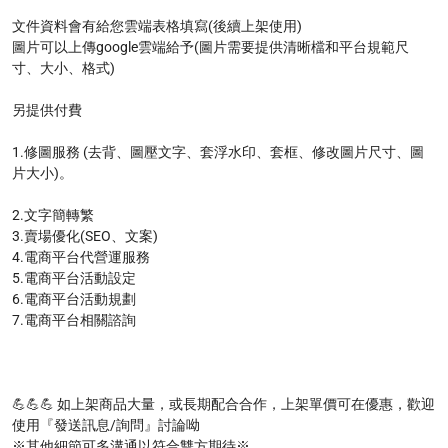
文件資料會有給您雲端表格填寫(後續上架使用)

圖片可以上傳google雲端給予(圖片需要提供清晰檔和平台規範尺
寸、大小、格式)

另提供付費

1.修圖服務 (去背、圖壓文字、套浮水印、套框、修改圖片尺寸、圖
片大小)。

2.文字簡轉繁

3.賣場優化(SEO、文案)

4.電商平台代營運服務

5.電商平台活動設定

6.電商平台活動規劃

7.電商平台相關諮詢

💪💪💪 如上架商品大量，或長期配合合作，上架單價可在優惠，歡迎
使用『發送訊息/詢問』討論呦

※其他細節可多溝通以符合雙方期待※
