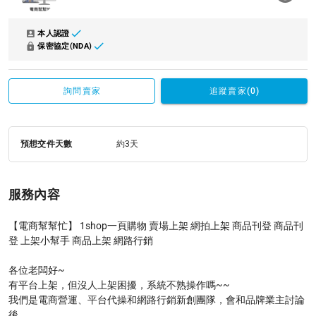
本人認證
保密協定(NDA)
詢問賣家
追蹤賣家(0)
預想交件天數
約3天
服務內容
【電商幫幫忙】 1shop一頁購物 賣場上架 網拍上架 商品刊登 商品刊
登 上架小幫手 商品上架 網路行銷

各位老闆好~

有平台上架，但沒人上架困擾，系統不熟操作嗎~~

我們是電商營運、平台代操和網路行銷新創團隊，會和品牌業主討論
後
