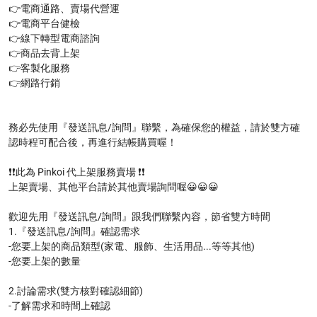
👉電商通路、賣場代營運  

👉電商平台健檢

👉線下轉型電商諮詢

👉商品去背上架 

👉客製化服務

👉網路行銷

務必先使用『發送訊息/詢問』聯繫，為確保您的權益，請於雙方確
認時程可配合後，再進行結帳購買喔！

❗❗此為 Pinkoi 代上架服務賣場 ❗❗

上架賣場、其他平台請於其他賣場詢問喔😀😀😀

歡迎先用『發送訊息/詢問』跟我們聯繫內容，節省雙方時間

1.『發送訊息/詢問』確認需求

-您要上架的商品類型(家電、服飾、生活用品...等等其他)

-您要上架的數量

2.討論需求(雙方核對確認細節)

-了解需求和時間上確認
