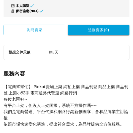
本人認證
保密協定(NDA)
詢問賣家
追蹤賣家(0)
預想交件天數
約3天
服務內容
【電商幫幫忙】 Pinkoi 賣場上架 網拍上架 商品刊登 商品上架 商品刊
登 上架小幫手 電商通路代營運 網路行銷

各位老闆好~

有平台上架，但沒人上架困擾，系統不熟操作嗎~~

我們是電商營運、平台代操和網路行銷新創團隊，會和品牌業主討論
後

依照市場快速變化演進，提出符合需求，為品牌提供全方位服務。
