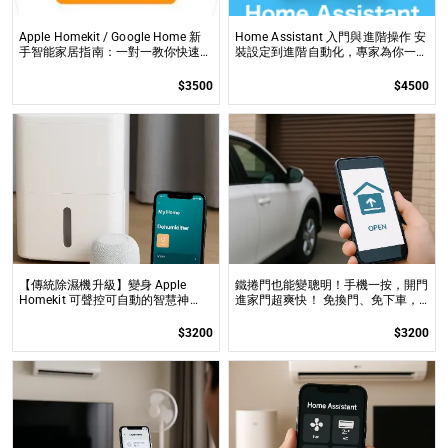
Apple Homekit / Google Home 新
Home Assistant 入門與進階操作 安
手智能家居指南：一對一教你快速入
裝設定到進階自動化，專家為你一對
門 從生態系選擇到設備挑選，專家
一解答，打造專屬的智能家居
在線解答，輕鬆打造理想的智慧生活
$3500
$4500
【傳統除濕機升級】變身 Apple
鐵捲門也能變聰明！手機一按，開門
Homekit 可聲控可自動的智慧神
進家門超爽快！ 免換門、免下車，
器！💡 🔧 不換機、不花大錢，讓老
讓你的傳統鐵捲門秒變智慧控管！
除濕機也變超懂你的智慧管家！
$3200
$3200