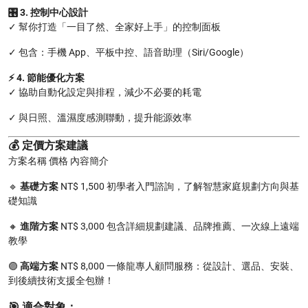
🎛️ 3. 控制中心設計
✓ 幫你打造「一目了然、全家好上手」的控制面板
✓ 包含：手機 App、平板中控、語音助理（Siri/Google）
⚡ 4. 節能優化方案
✓ 協助自動化設定與排程，減少不必要的耗電
✓ 與日照、溫濕度感測聯動，提升能源效率
💰
定價方案建議
方案名稱 價格 內容簡介
🔹
基礎方案
NT$ 1,500 初學者入門諮詢，了解智慧家庭規劃方向與基
礎知識
🔸
進階方案
NT$ 3,000 包含詳細規劃建議、品牌推薦、一次線上遠端
教學
🟣
高端方案
NT$ 8,000 一條龍專人顧問服務：從設計、選品、安裝、
到後續技術支援全包辦！
🎯 適合對象：