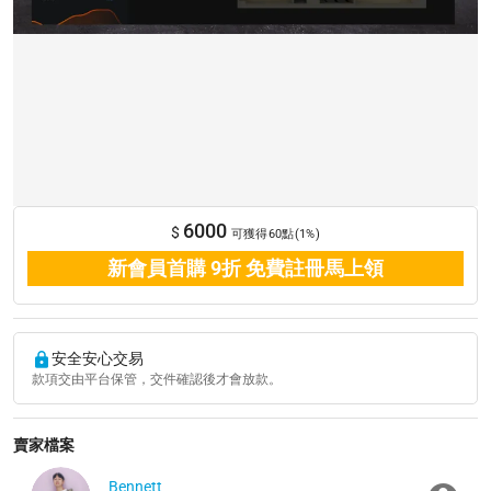
6000
$
可獲得60點(1%)
新會員首購 9折 免費註冊馬上領
安全安心交易
款項交由平台保管，交件確認後才會放款。
賣家檔案
Bennett