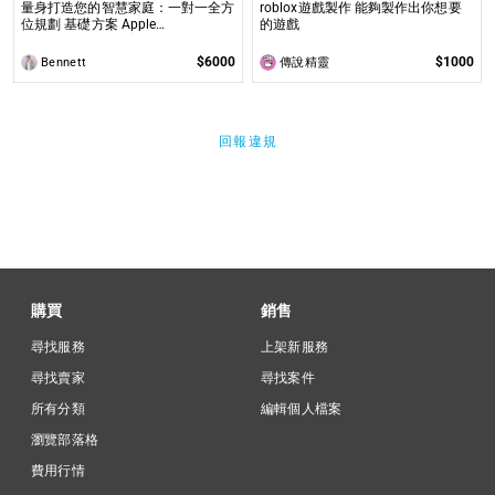
量身打造您的智慧家庭：一對一全方
roblox遊戲製作 能夠製作出你想要
位規劃 基礎方案 Apple
的遊戲
Homekit（進階方案） 輕鬆升級居
家生活、智能家居，專屬設計、無縫
$6000
$1000
Bennett
傳說精靈
安裝，全程服務到位
回報違規
購買
銷售
尋找服務
上架新服務
尋找賣家
尋找案件
所有分類
編輯個人檔案
瀏覽部落格
費用行情