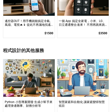
遙控器OUT！用手機就能搞定冷氣、
一個 App 搞定全家電，小米、LG、
風扇、電視🔥📱 從此不再滿地找遙
日立通通整合進來！ 不用再跳來跳
控器，讓你一句話搞定全場景！
去！讓你的智慧家電通通聽你的話，
集中管理超爽快！
$1500
$3500
程式設計的其他服務
Python 小型專案開發 生成小幫手來
智慧家庭和自動化 讓家庭變得智慧
處理身邊雜事、財務分析等
炫目