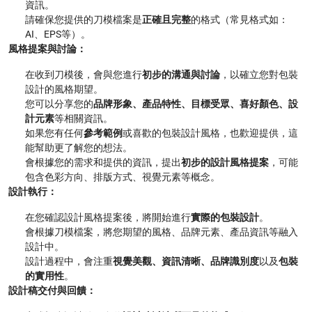
資訊。
請確保您提供的刀模檔案是
正確且完整
的格式（常見格式如：
AI、EPS等）。
風格提案與討論：
在收到刀模後，會與您進行
初步的溝通與討論
，以確立您對包裝
設計的風格期望。
您可以分享您的
品牌形象、產品特性、目標受眾、喜好顏色、設
計元素
等相關資訊。
如果您有任何
參考範例
或喜歡的包裝設計風格，也歡迎提供，這
能幫助更了解您的想法。
會根據您的需求和提供的資訊，提出
初步的設計風格提案
，可能
包含色彩方向、排版方式、視覺元素等概念。
設計執行：
在您確認設計風格提案後，將開始進行
實際的包裝設計
。
會根據刀模檔案，將您期望的風格、品牌元素、產品資訊等融入
設計中。
設計過程中，會注重
視覺美觀、資訊清晰、品牌識別度
以及
包裝
的實用性
。
設計稿交付與回饋：