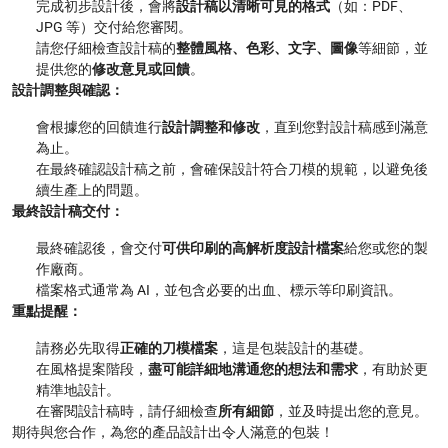
完成初步設計後，會將
設計稿以清晰可見的格式
（如：PDF、
JPG 等）交付給您審閱。
請您仔細檢查設計稿的
整體風格、色彩、文字、圖像
等細節，並
提供您的
修改意見或回饋
。
設計調整與確認：
會根據您的回饋進行
設計調整和修改
，直到您對設計稿感到滿意
為止。
在最終確認設計稿之前，會確保設計符合刀模的規範，以避免後
續生產上的問題。
最終設計稿交付：
最終確認後，會交付
可供印刷的高解析度設計檔案
給您或您的製
作廠商。
檔案格式通常為 AI，並包含必要的出血、標示等印刷資訊。
重點提醒：
請務必先取得
正確的刀模檔案
，這是包裝設計的基礎。
在風格提案階段，
盡可能詳細地溝通您的想法和需求
，有助於更
精準地設計。
在審閱設計稿時，請仔細檢查
所有細節
，並及時提出您的意見。
期待與您合作，為您的產品設計出令人滿意的包裝！