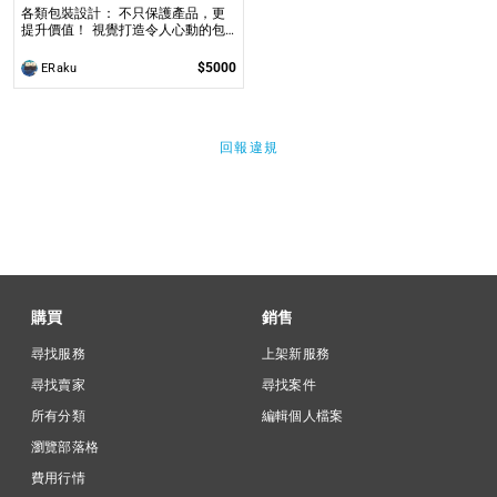
各類包裝設計： 不只保護產品，更
提升價值！ 視覺打造令人心動的包
裝，讓您的產品更具吸引力。
$5000
ERaku
回報違規
購買
銷售
尋找服務
上架新服務
尋找賣家
尋找案件
所有分類
編輯個人檔案
瀏覽部落格
費用行情