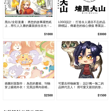
黑白/全彩漫畫： 將您的故事躍然紙
LOGO設計： 打造令人過目不忘的品
上，用引人入勝的畫面抓住目光！
牌標誌，傳遞您的核心價值 專業設
告別平庸，讓您的品牌閃耀獨特光
計，讓您的品牌更具辨識度，在市場
芒！
中脫穎而出
$1000
$3000
插圖封面製作： 為您的書籍、刊物
可愛吉祥物繪製： 設計獨一無二的
穿上吸睛外衣！ 完美詮釋內容精
品牌代言人！ 用可愛又親切的形
髓，讓讀者第一眼就被吸引。
象，快速拉近與受眾的距離，提升品
牌好感度。
$2500
$1500