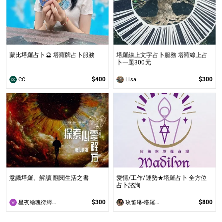
蒙比塔羅占卜🔮 塔羅牌占卜服務
塔羅線上文字占卜服務 塔羅線上占
卜一題300元
$400
$300
CC
Lisa
意識塔羅。解讀 翻閱生活之書
愛情/工作/運勢★塔羅占卜 全方位
占卜諮詢
$300
$800
星夜繪魂衍繹所
玫笛琳-塔羅占星