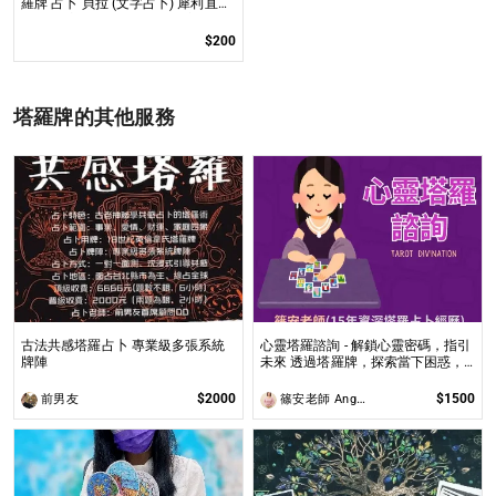
羅牌 占卜 貝拉 (文字占卜) 犀利直白
快速派 擅長感情、事業、財富與人
際各類問題
$200
塔羅牌的其他服務
古法共感塔羅占卜 專業級多張系統
心靈塔羅諮詢 - 解鎖心靈密碼，指引
牌陣
未來 透過塔羅牌，探索當下困惑，
預見未來方向，讓塔羅牌為你揭開人
生的答案與無限可能！
$2000
$1500
前男友
篠安老師 Angel Yang