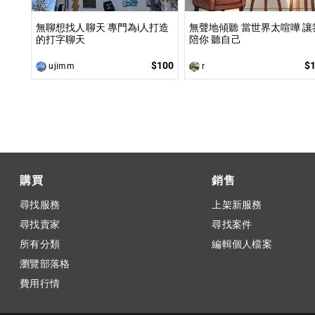
無聊想找人聊天 專門為i人打造
無聲地傾聽 當世界太喧嘩 讓
的打字聊天
陪你 聽自己
$100
$
ujimm
r
購買
銷售
尋找服務
上架新服務
尋找賣家
尋找案件
所有分類
編輯個人檔案
瀏覽部落格
費用行情