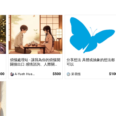
煩惱處理站 - 讓我為你的煩惱開
分享想法 具體或抽象的想法都
闢個出口 感情諮詢、人際關
可以
係、職場煩惱、內心的煩惱各
方面都可以談
300
$500
$10
A-Yueh Huang
呆萌怪