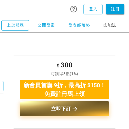
登入
註冊
上架服務
公開發案
發表部落格
技能誌
300
$
可獲得3點(1%)
新會員首購 9折，最高折 $150！
免費註冊馬上領
立即下訂