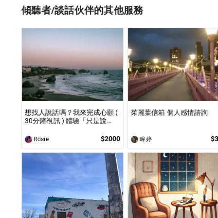
傾聽者/談話伙伴的其他服務
想找人說話嗎？我來完成心願 (
茱麗葉信箱 個人感情諮詢
30分鐘視訊 ) 體驗「只是說
話」的力量
$2000
$
Rosie
暐婷