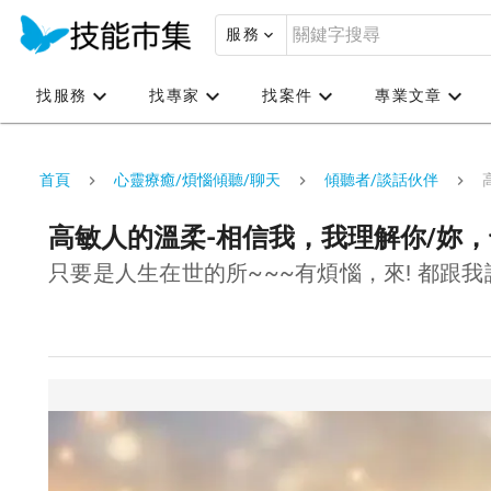
服務
找服務
找專家
找案件
專業文章
首頁
心靈療癒/煩惱傾聽/聊天
傾聽者/談話伙伴
高敏人的溫柔-相信我，我理解你/妳
只要是人生在世的所~~~有煩惱，來! 都跟我