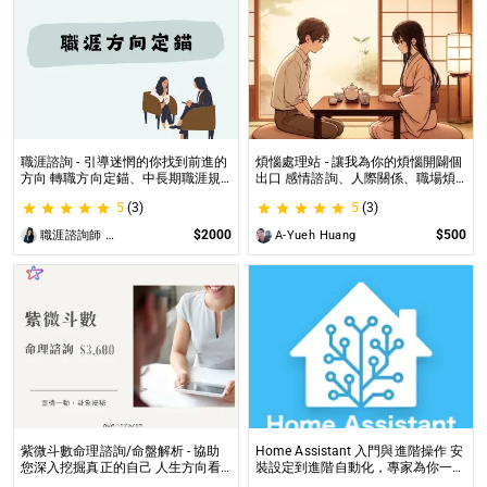
職涯諮詢 - 引導迷惘的你找到前進的
煩惱處理站 - 讓我為你的煩惱開闢個
方向 轉職方向定錨、中長期職涯規
出口 感情諮詢、人際關係、職場煩
劃、職場問題、offer選擇評估
惱、內心的煩惱各方面都可以談
5
(3)
5
(3)
$2000
$500
職涯諮詢師 阿紫
A-Yueh Huang
紫微斗數命理諮詢/命盤解析 - 協助
Home Assistant 入門與進階操作 安
您深入挖掘真正的自己 人生方向看
裝設定到進階自動化，專家為你一對
透一點 讓我們的努力更有價值 活出
一解答，打造專屬的智能家居