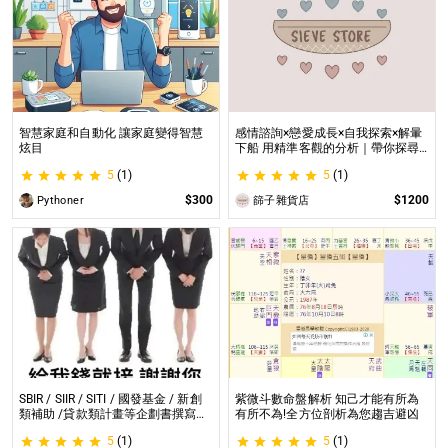
智慧家庭和自動化 讓家庭變得智慧
感情諮詢×戀愛成長×自我探索×解暈
炫目
下船 用精準客觀的分析｜帶你探尋
自我｜給予最真實的建議
5
(1)
5
(1)
$300
$1200
Pythoner
篩子雜貨店
SBIR / SIIR / SITI / 國發基金 / 新創
紫微斗數命盤解析 知己才能有所為
類補助 /貸款類計畫等企劃書撰寫
有所不為!全方位剖析為您趨吉避凶
SBIR / SIIR / SITI / 國發基金 / 新創
5
(1)
5
(1)
類補助 /貸款類計畫等企劃書撰寫