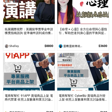
拓展國際視野：英國留學獎學金申請
【命理 × 心靈】全方位命理與心靈指
獲獎指南諮詢 從準備申請到成功獲
引，幫助您達到身心靈的平衡與提升
全球獎學金，一步步引領你實現英國
問事 命理心靈諮詢服務不僅限於命
求學夢想
理解讀，還涉及心理、靈性的整合
$8800
$3600
Shelley
靈機靈姬傳統文化學院
電商幫幫忙 91APP 賣場商品上架 電
電商幫幫忙 CyberBiz 賣場商品刊登
商代營運 依照上架數量和業主討論
上架 依照上架數量和業主討論後報
後報價 無提供圖片製作
價 無提供圖片製作