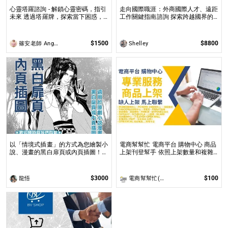
心靈塔羅諮詢 - 解鎖心靈密碼，指引
走向國際職涯：外商國際人才、遠距
未來 透過塔羅牌，探索當下困惑，
工作關鍵指南諮詢 探索跨越國界的
預見未來方向，讓塔羅牌為你揭開人
職涯機遇，解析國際工作環境中的挑
生的答案與無限可能！
戰與成長
$1500
$8800
篠安老師 Angel Yang
Shelley
以「情境式插畫」的方式為您繪製小
電商幫幫忙 電商平台 購物中心 商品
說、漫畫的黑白扉頁或內頁插圖！
上架刊登幫手 依照上架數量和複雜
專業繪師運用電繪以「美型畫風」加
度
上「黑白網點」的方式繪製小說、漫
畫黑白扉頁或內頁插圖！
$3000
$100
龍悟
電商幫幫忙(電商平台代營運/電商上架/運營策略/網路行銷)