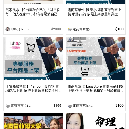
居家風水—找出屬於自己的＂財＂位
電商幫幫忙 國泰小樹購 商品刊登上
每一個人在家中，都有專屬於自己的
架 網路行銷 依照上架數量和業主討
空間與方位，也就是家中的每一個人
論後報價 無提供圖片製作
專屬於自己的財位都不同！
$2000
$100
邱玲雅 Nina
電商幫幫忙(電商平台代營運/電商上架/運營策略/網路行銷)
【電商幫幫忙】 1shop一頁購物 賣
電商幫幫忙 EasyStore 賣場商品刊登
場商品上架 依照上架數量和業主討
上架 依照上架數量和業主討論後報
論後報價 無提供圖片製作
價 無提供圖片製作
$100
$100
電商幫幫忙(電商平台代營運/電商上架/運營策略/網路行銷)
電商幫幫忙(電商平台代營運/電商上架/運營策略/網路行銷)