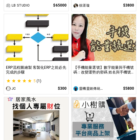
$65000
$3800
LB STUDIO
徐湛璇
ERP流程圖繪製 客製化ERP之前必先
【手機能量選號】數字能量與手機號
完成的步驟
碼：改變運勢的密碼 姓名與手機號
都是您自身攜帶的能量之一
5
(1)
$300
$5800
JC
靈機靈姬傳統文化學院