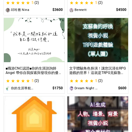
5
(2)
5
(2)
璀璨一生
$3600
$4500
邱玲雅 Nina
Bennett
■職游CNC認證■你的生涯諮詢師
文字體驗角色扮演！讓您沉浸在RPG
Angel 帶你自我探索與發現你的優勢
遊戲的世界！這就是TRPG克蘇魯的
|生涯探索&職涯諮詢 | 🌳心理所碩士
呼喚（單人團）！ 這是一個為想體
5
(2)
5
(2)
生涯諮詢師 Angel 為你服務😊
驗桌上型角色扮演遊戲（TRPG）的
玩家所開設的體驗項目。
$1750
$600
你的生涯導航諮詢師Angel
Dream Night Butterfly