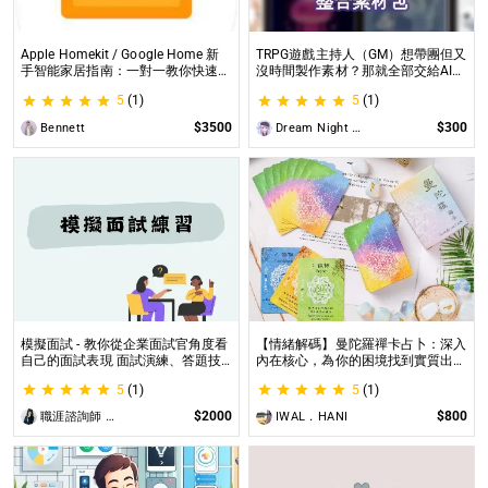
Apple Homekit / Google Home 新
TRPG遊戲主持人（GM）想帶團但又
手智能家居指南：一對一教你快速入
沒時間製作素材？那就全部交給AI來
門 從生態系選擇到設備挑選，專家
處理吧！ 這是為使用CCFOLIA的
5
(1)
5
(1)
在線解答，輕鬆打造理想的智慧生活
TRPG主持人（GM）們所開設的項
目，主要是為了讓主持人能少準備一
$3500
$300
Bennett
Dream Night Butterfly
些東西。
模擬面試 - 教你從企業面試官角度看
【情緒解碼】曼陀羅禪卡占卜：深入
自己的面試表現 面試演練、答題技
內在核心，為你的困境找到實質出口
巧教學、目標職缺討論
不只占卜，更解決問題｜曼陀羅禪卡
5
(1)
5
(1)
情緒解析，打破人生卡關循環
$2000
$800
職涯諮詢師 阿紫
IWAL．HANI