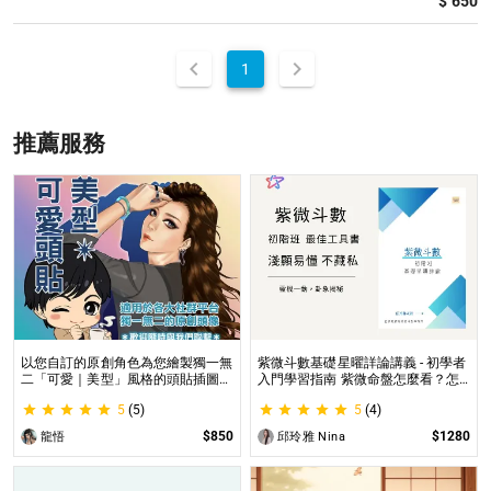
$ 650
1
推薦服務
以您自訂的原創角色為您繪製獨一無
紫微斗數基礎星曜詳論講義 - 初學者
二「可愛｜美型」風格的頭貼插圖！
入門學習指南 紫微命盤怎麼看？怎
專業繪師將繪製1張可自行指定「表
麼知道自己的命宮？初學者自學最佳
5
(5)
5
(4)
情」和「動作」的理想頭貼！
工具書，淺顯易懂不藏私！
$850
$1280
龍悟
邱玲雅 Nina