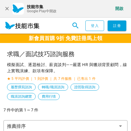
技能市集
開啟
Google Play中開啟
登入
註冊
新會員首購 9折 免費註冊馬上領
求職／面試技巧諮詢服務
模擬面試、逐題檢討、薪資談判——嚴選 HR 與獵頭背景顧問，線
上實戰演練、款項有保障。
★ 5 平均評價 ｜ 1 則評價 ｜ 共 7 件服務 ｜ 已售出 1 件
履歷撰寫諮詢
轉職/職涯諮詢
證照取得諮詢
職涯諮詢總覽
費用行情
7 件中的第 1 ~ 7 件
推薦排序