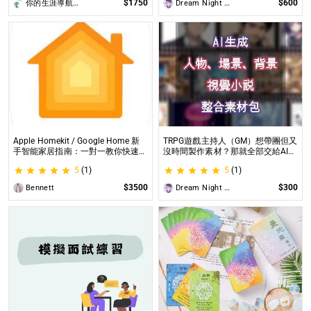
$1750
$600
你的生涯導航諮詢師Angel
Dream Night Butterfly
Apple Homekit / Google Home 新
TRPG遊戲主持人（GM）想帶團但又
手智能家居指南：一對一教你快速入
沒時間製作素材？那就全部交給AI來
門 從生態系選擇到設備挑選，專家
處理吧！ 這是為使用CCFOLIA的
5
(1)
5
(1)
在線解答，輕鬆打造理想的智慧生活
TRPG主持人（GM）們所開設的項
目，主要是為了讓主持人能少準備一
$3500
$300
Bennett
Dream Night Butterfly
些東西。