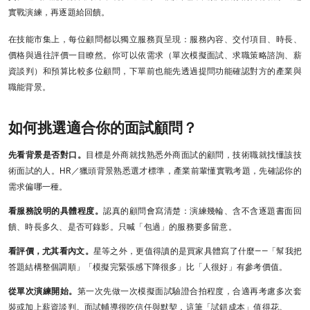
實戰演練，再逐題給回饋。
在技能市集上，每位顧問都以獨立服務頁呈現：服務內容、交付項目、時長、
價格與過往評價一目瞭然。你可以依需求（單次模擬面試、求職策略諮詢、薪
資談判）和預算比較多位顧問，下單前也能先透過提問功能確認對方的產業與
職能背景。
如何挑選適合你的面試顧問？
先看背景是否對口。
目標是外商就找熟悉外商面試的顧問，技術職就找懂該技
術面試的人。HR／獵頭背景熟悉選才標準，產業前輩懂實戰考題，先確認你的
需求偏哪一種。
看服務說明的具體程度。
認真的顧問會寫清楚：演練幾輪、含不含逐題書面回
饋、時長多久、是否可錄影。只喊「包過」的服務要多留意。
看評價，尤其看內文。
星等之外，更值得讀的是買家具體寫了什麼——「幫我把
答題結構整個調順」「模擬完緊張感下降很多」比「人很好」有參考價值。
從單次演練開始。
第一次先做一次模擬面試驗證合拍程度，合適再考慮多次套
裝或加上薪資談判。面試輔導很吃信任與默契，這筆「試錯成本」值得花。