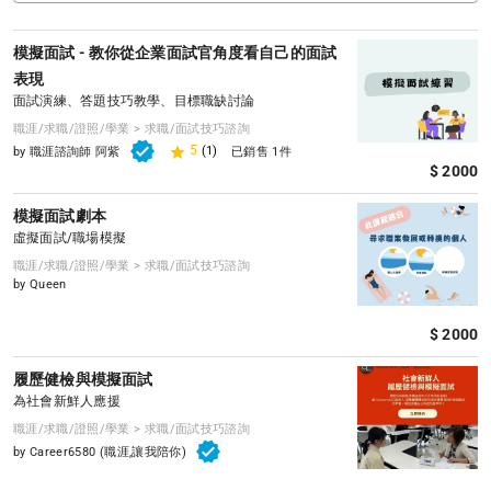
模擬面試 - 教你從企業面試官角度看自己的面試
表現
面試演練、答題技巧教學、目標職缺討論
職涯/求職/證照/學業 > 求職/面試技巧諮詢
5
(1)
by 職涯諮詢師 阿紫
已銷售 1件
$ 2000
模擬面試劇本
虛擬面試/職場模擬
職涯/求職/證照/學業 > 求職/面試技巧諮詢
by Queen
$ 2000
履歷健檢與模擬面試
為社會新鮮人應援
職涯/求職/證照/學業 > 求職/面試技巧諮詢
by Career6580 (職涯,讓我陪你)