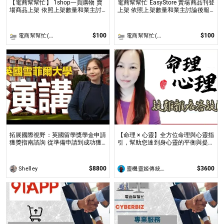
【電商幫幫忙】 1shop一頁購物 賣
電商幫幫忙 EasyStore 賣場商品刊登
場商品上架 依照上架數量和業主討
上架 依照上架數量和業主討論後報
論後報價 無提供圖片製作
價 無提供圖片製作
$100
$100
電商幫幫忙(電商平台代營運/電商上架/運營策略/網路行銷)
電商幫幫忙(電商平台代營運/電商上架/運營策略/網路行銷)
拓展國際視野：英國留學獎學金申請
【命理 × 心靈】全方位命理與心靈指
獲獎指南諮詢 從準備申請到成功獲
引，幫助您達到身心靈的平衡與提升
全球獎學金，一步步引領你實現英國
問事 命理心靈諮詢服務不僅限於命
求學夢想
理解讀，還涉及心理、靈性的整合
$8800
$3600
Shelley
靈機靈姬傳統文化學院