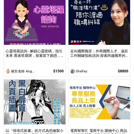
心靈塔羅諮詢 - 解鎖心靈密碼，指引
走向國際職涯：外商國際人才、遠距
未來 透過塔羅牌，探索當下困惑，
工作關鍵指南諮詢 探索跨越國界的
預見未來方向，讓塔羅牌為你揭開人
職涯機遇，解析國際工作環境中的挑
生的答案與無限可能！
戰與成長
$1500
$8800
篠安老師 Angel Yang
Shelley
以「情境式插畫」的方式為您繪製小
電商幫幫忙 電商平台 購物中心 商品