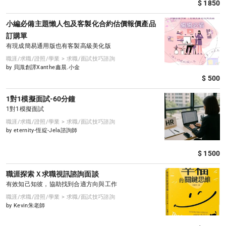
$ 1850
小編必備主題懶人包及客製化合約估價報價產品
訂購單
有現成簡易通用版也有客製高級美化版
職涯/求職/證照/學業 > 求職/面試技巧諮詢
by 貝識創譯Xanthe鑫晨.小金
$ 500
1對1模擬面試-60分鐘
1對1模擬面試
職涯/求職/證照/學業 > 求職/面試技巧諮詢
by eternity-恆綻-Jela諮詢師
$ 1500
職涯探索Ｘ求職視訊諮詢面談
有效知己知彼，協助找到合適方向與工作
職涯/求職/證照/學業 > 求職/面試技巧諮詢
by Kevin朱老師