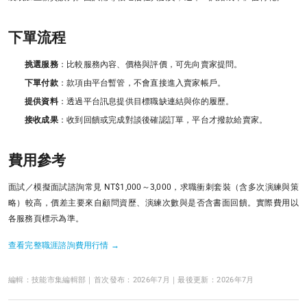
下單流程
挑選服務
：比較服務內容、價格與評價，可先向賣家提問。
下單付款
：款項由平台暫管，不會直接進入賣家帳戶。
提供資料
：透過平台訊息提供目標職缺連結與你的履歷。
接收成果
：收到回饋或完成對談後確認訂單，平台才撥款給賣家。
費用參考
面試／模擬面試諮詢常見 NT$1,000～3,000，求職衝刺套裝（含多次演練與策
略）較高，價差主要來自顧問資歷、演練次數與是否含書面回饋。實際費用以
各服務頁標示為準。
查看完整職涯諮詢費用行情 →
編輯：技能市集編輯部｜首次發布：2026年7月｜最後更新：2026年7月