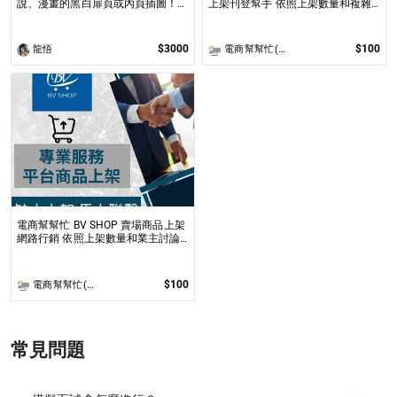
說、漫畫的黑白扉頁或內頁插圖！
上架刊登幫手 依照上架數量和複雜
專業繪師運用電繪以「美型畫風」加
度
上「黑白網點」的方式繪製小說、漫
畫黑白扉頁或內頁插圖！
$3000
$100
龍悟
電商幫幫忙(電商平台代營運/電商上架/運營策略/網路行銷)
電商幫幫忙 BV SHOP 賣場商品上架
網路行銷 依照上架數量和業主討論
後報價 無提供圖片製作
$100
電商幫幫忙(電商平台代營運/電商上架/運營策略/網路行銷)
常見問題