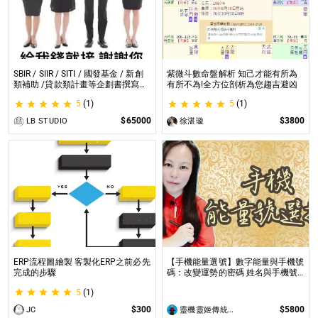
SBIR / SIIR / SITI / 國發基金 / 新創
紫微斗數命盤解析 知己才能有所為
類補助 /貸款類計畫等企劃書撰寫
有所不為!全方位剖析為您趨吉避凶
SBIR / SIIR / SITI / 國發基金 / 新創
5
(1)
5
(1)
類補助 /貸款類計畫等企劃書撰寫
$65000
$3800
LB STUDIO
徐湛璇
ERP流程圖繪製 客製化ERP之前必先
【手機能量選號】數字能量與手機號
完成的步驟
碼：改變運勢的密碼 姓名與手機號
都是您自身攜帶的能量之一
5
(1)
$300
$5800
JC
靈機靈姬傳統文化學院