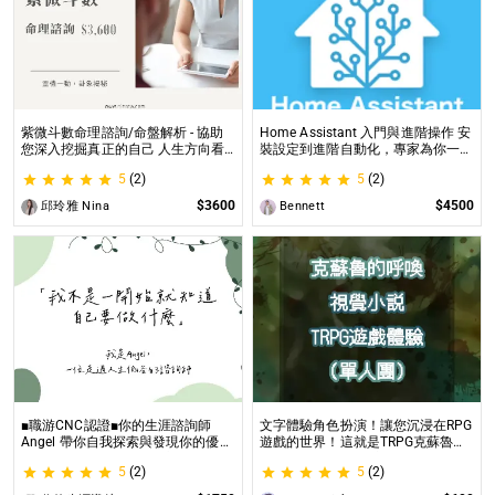
紫微斗數命理諮詢/命盤解析 - 協助
Home Assistant 入門與進階操作 安
您深入挖掘真正的自己 人生方向看
裝設定到進階自動化，專家為你一對
透一點 讓我們的努力更有價值 活出
一解答，打造專屬的智能家居
5
(2)
5
(2)
璀璨一生
$3600
$4500
邱玲雅 Nina
Bennett
■職游CNC認證■你的生涯諮詢師
文字體驗角色扮演！讓您沉浸在RPG
Angel 帶你自我探索與發現你的優勢
遊戲的世界！這就是TRPG克蘇魯的
|生涯探索&職涯諮詢 | 🌳心理所碩士
呼喚（單人團）！ 這是一個為想體
5
(2)
5
(2)
生涯諮詢師 Angel 為你服務😊
驗桌上型角色扮演遊戲（TRPG）的
玩家所開設的體驗項目。