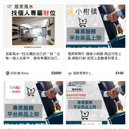
居家風水—找出屬於自己的＂財＂位
電商幫幫忙 國泰小樹購 商品刊登上
每一個人在家中，都有專屬於自己的
架 網路行銷 依照上架數量和業主討
空間與方位，也就是家中的每一個人
論後報價 無提供圖片製作
專屬於自己的財位都不同！
$2000
$100
邱玲雅 Nina
電商幫幫忙(電商平台代營運/電商上架/運營策略/網路行銷)