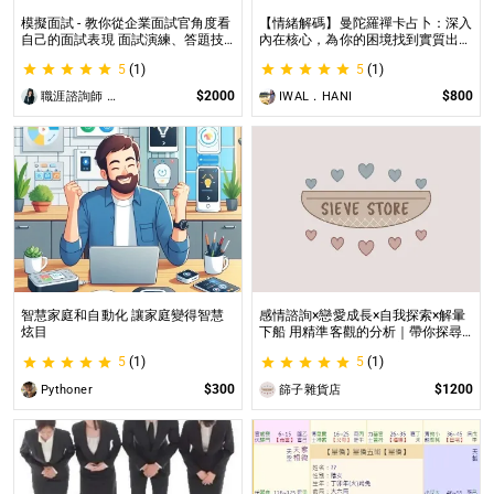
模擬面試 - 教你從企業面試官角度看
【情緒解碼】曼陀羅禪卡占卜：深入
自己的面試表現 面試演練、答題技
內在核心，為你的困境找到實質出口
巧教學、目標職缺討論
不只占卜，更解決問題｜曼陀羅禪卡
5
(1)
5
(1)
情緒解析，打破人生卡關循環
$2000
$800
職涯諮詢師 阿紫
IWAL．HANI
智慧家庭和自動化 讓家庭變得智慧
感情諮詢×戀愛成長×自我探索×解暈
炫目
下船 用精準客觀的分析｜帶你探尋
自我｜給予最真實的建議
5
(1)
5
(1)
$300
$1200
Pythoner
篩子雜貨店