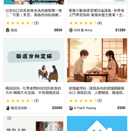
以您自訂的原創角色為您繪製獨一無
紫微斗數基礎星曜詳論講義 - 初學者
二「可愛｜美型」風格的頭貼插圖！
入門學習指南 紫微命盤怎麼看？怎
專業繪師將繪製1張可自行指定「表
麼知道自己的命宮？初學者自學最佳
5
(5)
5
(4)
情」和「動作」的理想頭貼！
工具書，淺顯易懂不藏私！
$850
$1280
龍悟
邱玲雅 Nina
職涯諮詢 - 引導迷惘的你找到前進的
煩惱處理站 - 讓我為你的煩惱開闢個
方向 轉職方向定錨、中長期職涯規
出口 感情諮詢、人際關係、職場煩
劃、職場問題、offer選擇評估
惱、內心的煩惱各方面都可以談
5
(3)
5
(3)
$2000
$500
職涯諮詢師 阿紫
A-Yueh Huang