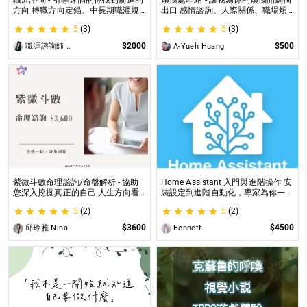
職涯諮詢 - 引導迷惘的你找到前進的
煩惱處理站 - 讓我為你的煩惱開闢個
方向 轉職方向定錨、中長期職涯規
出口 感情諮詢、人際關係、職場煩
劃、職場問題、offer選擇評估
惱、內心的煩惱各方面都可以談
5
(3)
5
(3)
$2000
$500
職涯諮詢師 阿紫
A-Yueh Huang
紫微斗數命理諮詢/命盤解析 - 協助
Home Assistant 入門與進階操作 安
您深入挖掘真正的自己 人生方向看
裝設定到進階自動化，專家為你一對
透一點 讓我們的努力更有價值 活出
一解答，打造專屬的智能家居
5
(2)
5
(2)
璀璨一生
$3600
$4500
邱玲雅 Nina
Bennett