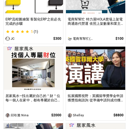
ERP流程圖繪製 客製化ERP之前必先
電商幫幫忙 特力屋HOLA賣場上架電
完成的步驟
商通路代營運 依照上架數量和業主
討論後報價 無提供圖片製作
5
(1)
$300
$100
JC
電商幫幫忙(電商平台代營運/電商上架/運營策略/網路行銷)
居家風水—找出屬於自己的＂財＂位
拓展國際視野：英國留學獎學金申請
每一個人在家中，都有專屬於自己的
獲獎指南諮詢 從準備申請到成功獲
空間與方位，也就是家中的每一個人
全球獎學金，一步步引領你實現英國
專屬於自己的財位都不同！
求學夢想
$2000
$8800
邱玲雅 Nina
Shelley