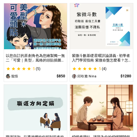
以您自訂的原創角色為您繪製獨一無
紫微斗數基礎星曜詳論講義 - 初學者
二「可愛｜美型」風格的頭貼插圖！
入門學習指南 紫微命盤怎麼看？怎
專業繪師將繪製1張可自行指定「表
麼知道自己的命宮？初學者自學最佳
5
(5)
5
(4)
情」和「動作」的理想頭貼！
工具書，淺顯易懂不藏私！
$850
$1280
龍悟
邱玲雅 Nina