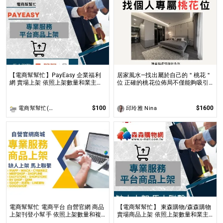
【電商幫幫忙】PayEasy 企業福利
居家風水—找出屬於自己的＂桃花＂
網 賣場上架 依照上架數量和業主討
位 正確的桃花位佈局不僅能夠吸引
論後報價 無提供圖片製作
到理想的伴侶，還能促進家庭和諧及
友誼的增進！
$100
$1600
電商幫幫忙(電商平台代營運/電商上架/運營策略/網路行銷)
邱玲雅 Nina
電商幫幫忙 電商平台 自營官網 商品
【電商幫幫忙】 東森購物/森森購物
上架刊登小幫手 依照上架數量和複
賣場商品上架 依照上架數量和業主
雜度後做報價
討論後報價 無提供圖片製作