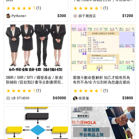
自我｜給予最真實的建議
5
(1)
5
(1)
$300
$1200
Pythoner
篩子雜貨店
SBIR / SIIR / SITI / 國發基金 / 新創
紫微斗數命盤解析 知己才能有所為
類補助 /貸款類計畫等企劃書撰寫
有所不為!全方位剖析為您趨吉避凶
SBIR / SIIR / SITI / 國發基金 / 新創
5
(1)
5
(1)
類補助 /貸款類計畫等企劃書撰寫
$65000
$3800
LB STUDIO
徐湛璇