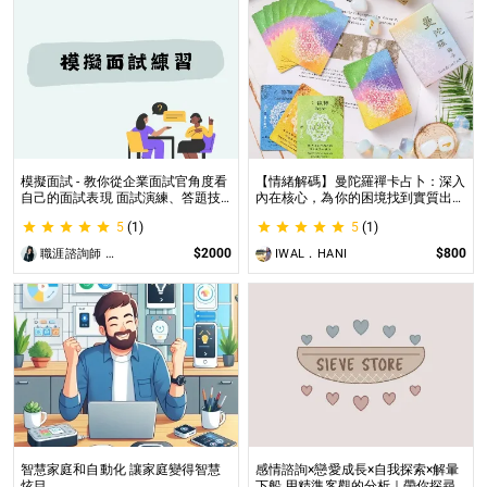
模擬面試 - 教你從企業面試官角度看
【情緒解碼】曼陀羅禪卡占卜：深入
自己的面試表現 面試演練、答題技
內在核心，為你的困境找到實質出口
巧教學、目標職缺討論
不只占卜，更解決問題｜曼陀羅禪卡
5
(1)
5
(1)
情緒解析，打破人生卡關循環
$2000
$800
職涯諮詢師 阿紫
IWAL．HANI
智慧家庭和自動化 讓家庭變得智慧
感情諮詢×戀愛成長×自我探索×解暈
炫目
下船 用精準客觀的分析｜帶你探尋