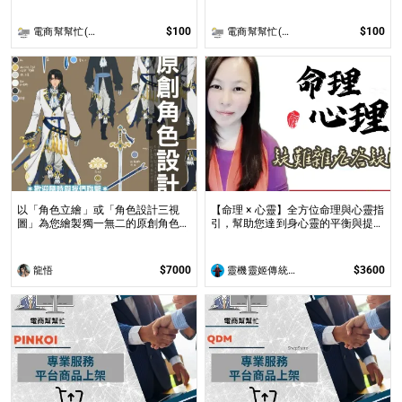
$100
$100
電商幫幫忙(電商平台代營運/電商上架/運營策略/網路行銷)
電商幫幫忙(電商平台代營運/電商上架/運營策略/網路行銷)
以「角色立繪」或「角色設計三視
【命理 × 心靈】全方位命理與心靈指
圖」為您繪製獨一無二的原創角色！
引，幫助您達到身心靈的平衡與提升
專業繪師將以「角色三視圖」來設計
問事 命理心靈諮詢服務不僅限於命
角色三個面向的服裝與配件，或以您
理解讀，還涉及心理、靈性的整合
設計好的角色繪製「角色立繪」！
$7000
$3600
龍悟
靈機靈姬傳統文化學院