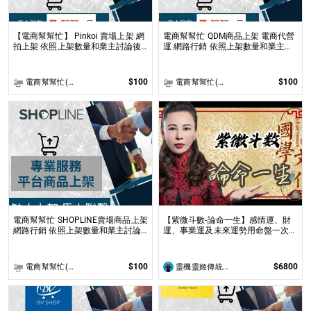
【電商幫幫忙】 Pinkoi 賣場上架 網
電商幫幫忙 QDM商品上架 電商代營
拍上架 依照上架數量和業主討論後
運 網路行銷 依照上架數量和業主討
報價 無提供圖片製作
論後報價 無提供圖片製作
$100
$100
電商幫幫忙(電商平台代營運/電商上架/運營策略/網路行銷)
電商幫幫忙(電商平台代營運/電商上架/運營策略/網路行銷)
電商幫幫忙 SHOPLINE賣場商品上架
【紫微斗數-論命一生】感情運、財
網路行銷 依照上架數量和業主討論
運、事業運及未來運勢用命盤一次解
後報價 無提供圖片製作
析 看清人生關卡與修煉課題，開啟
屬於您的完美人生，並找出您最佳十
年大限﹑大運，輕鬆迎接豐盛未來
$100
$6800
電商幫幫忙(電商平台代營運/電商上架/運營策略/網路行銷)
靈機靈姬傳統文化學院