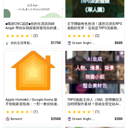
■職游CNC認證■你的生涯諮詢師
文字體驗角色扮演！讓您沉浸在RPG
Angel 帶你自我探索與發現你的優勢
遊戲的世界！這就是TRPG克蘇魯的
|生涯探索&職涯諮詢 | 🌳心理所碩士
呼喚（單人團）！ 這是一個為想體
5
(2)
5
(2)
生涯諮詢師 Angel 為你服務😊
驗桌上型角色扮演遊戲（TRPG）的
玩家所開設的體驗項目。
$1750
$600
你的生涯導航諮詢師Angel
Dream Night Butterfly
Apple Homekit / Google Home 新
TRPG遊戲主持人（GM）想帶團但又
手智能家居指南：一對一教你快速入
沒時間製作素材？那就全部交給AI來
門 從生態系選擇到設備挑選，專家
處理吧！ 這是為使用CCFOLIA的
5
(1)
5
(1)
在線解答，輕鬆打造理想的智慧生活
TRPG主持人（GM）們所開設的項
目，主要是為了讓主持人能少準備一
$3500
$300
Bennett
Dream Night Butterfly
些東西。